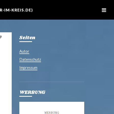
M
e
-IM-KREIS.DE)
n
u
Seiten
Autor
Datenschutz
Impressum
WERBUNG