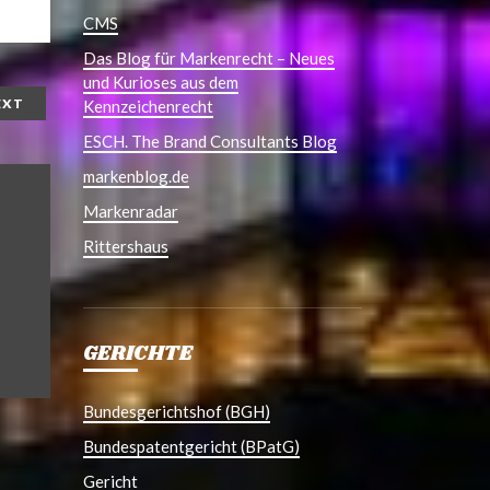
CMS
Das Blog für Markenrecht – Neues
und Kurioses aus dem
EXT
Kennzeichenrecht
ESCH. The Brand Consultants Blog
markenblog.de
Markenradar
Rittershaus
GERICHTE
Bundesgerichtshof (BGH)
Bundespatentgericht (BPatG)
Gericht