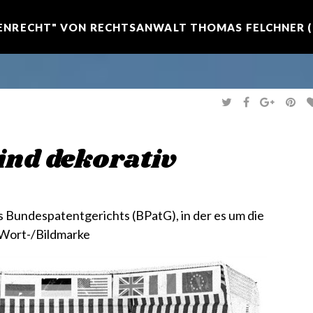
NRECHT" VON RECHTSANWALT THOMAS FELCHNER (R
T
F
G
P
W
A
O
I
I
C
O
N
T
E
G
T
T
B
L
E
E
O
E
R
ind dekorativ
R
O
+
E
K
S
T
Bundespatentgerichts (BPatG), in der es um die
 Wort-/Bildmarke