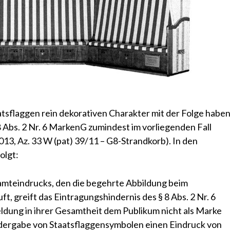
aatsflaggen rein dekorativen Charakter mit der Folge haben
8 Abs. 2 Nr. 6 MarkenG zumindest im vorliegenden Fall
2013, Az. 33 W (pat) 39/11 – G8-Strandkorb)
. In den
olgt:
amteindrucks, den die begehrte Abbildung beim
, greift das Eintragungshindernis des § 8 Abs. 2 Nr. 6
ldung in ihrer Gesamtheit dem Publikum nicht als Marke
edergabe von Staatsflaggensymbolen einen Eindruck von