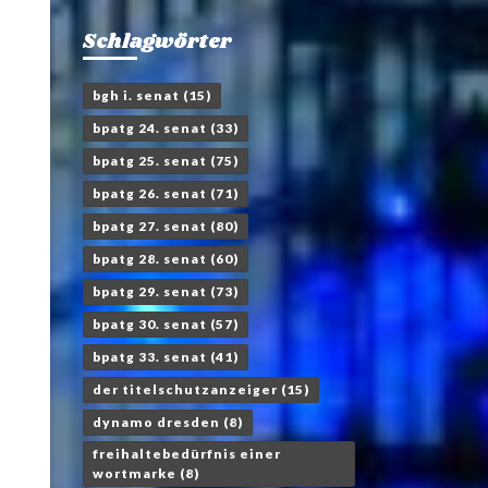
Schlagwörter
bgh i. senat
(15)
bpatg 24. senat
(33)
bpatg 25. senat
(75)
bpatg 26. senat
(71)
bpatg 27. senat
(80)
bpatg 28. senat
(60)
bpatg 29. senat
(73)
bpatg 30. senat
(57)
bpatg 33. senat
(41)
der titelschutzanzeiger
(15)
dynamo dresden
(8)
freihaltebedürfnis einer
wortmarke
(8)