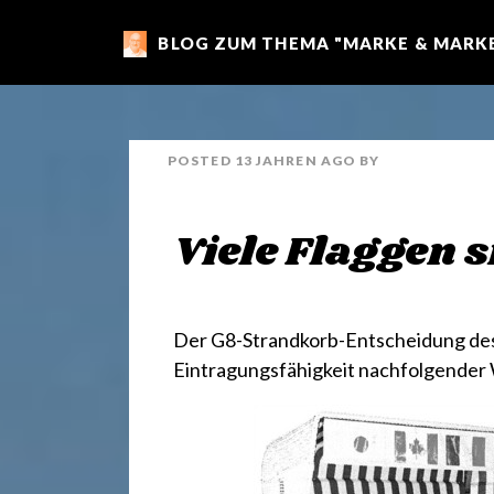
BLOG ZUM THEMA "MARKE & MARKE
m
a
POSTED
13 JAHREN
AGO
BY
r
Viele Flaggen s
k
e
Der G8-Strandkorb-Entscheidung des 
Eintragungsfähigkeit nachfolgender
n