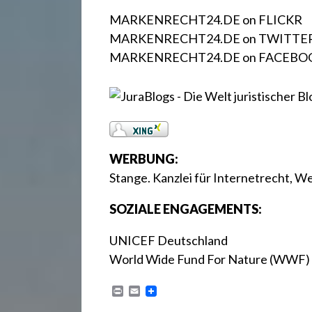
MARKENRECHT24.DE on FLICKR
MARKENRECHT24.DE on TWITTE
MARKENRECHT24.DE on FACEBO
WERBUNG:
Stange. Kanzlei für Internetrecht,
SOZIALE ENGAGEMENTS:
UNICEF Deutschland
World Wide Fund For Nature (WWF)
P
E
r
m