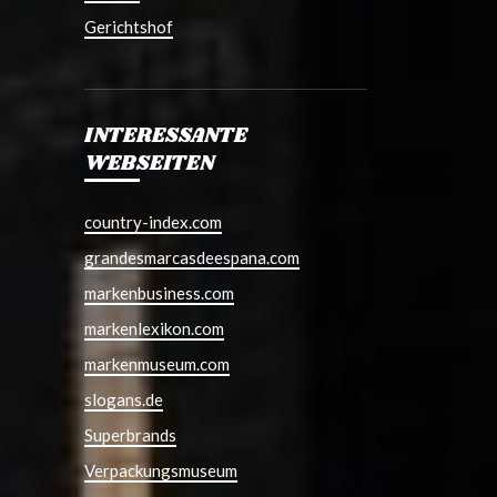
Gerichtshof
INTERESSANTE
WEBSEITEN
country-index.com
grandesmarcasdeespana.com
markenbusiness.com
markenlexikon.com
markenmuseum.com
slogans.de
Superbrands
Verpackungsmuseum