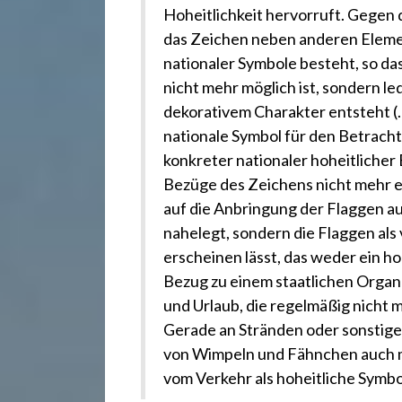
.
Hoheitlichkeit hervorruft. Gegen 
das Zeichen neben anderen Eleme
d
nationaler Symbole besteht, so d
nicht mehr möglich ist, sondern led
e
dekorativem Charakter entsteht (…
nationale Symbol für den Betrachte
konkreter nationaler hoheitlicher
Bezüge des Zeichens nicht mehr erk
auf die Anbringung der Flaggen au
nahelegt, sondern die Flaggen als
erscheinen lässt, das weder ein h
Bezug zu einem staatlichen Organ v
und Urlaub, die regelmäßig nicht m
Gerade an Stränden oder sonstige
von Wimpeln und Fähnchen auch mi
vom Verkehr als hoheitliche Symb