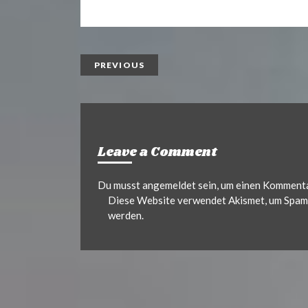
i
a
n
i
t
l
PREVIOUS
Leave a Comment
Du musst
angemeldet
sein, um einen Komment
Diese Website verwendet Akismet, um Spam 
werden.