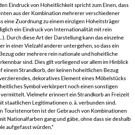
den Eindruck von Hoheitlichkeit spricht zum Einen, dass
nten aus der Kombination mehrerer verschiedener
ass eine Zuordnung zu einem einzigen Hoheitsträger
iglich ein Eindruck von Internationalität mit rein
). Durch diese Art der Darstellung kann das einzelne
r in einer Vielzahl anderer untergehen, so dass ein
 Bezug oder mehrere rein nationale und hoheitliche
ennbar sind. Dies gilt vorliegend vor allem im Hinblick
f einem Strandkorb, der keinen hoheitlichen Bezug
 verzierendes, dekoratives Element eines Möbelstücks
oheitliches Symbol verkörpert noch einen sonstigen
ermittelt. Vielmehr erinnert ein Strandkorb an Freizeit
it staatlichen Legitimationen o. ä. verbunden sind.
n Touristenorten ist der Gebrauch von Kombinationen
t Nationalfarben gang und gäbe, ohne dass sie deshalb
ole aufgefasst würden.“