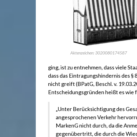
r
e
c
h
Aktenzeichen: 3020080174587
ging, ist zu entnehmen, dass viele St
t
dass das Eintragungshindernis des § 
nicht greift
(BPatG, Beschl. v. 19.03.
Entscheidungsgründen heißt es wie f
2
„Unter Berücksichtigung des Ges
4
angesprochenen Verkehr hervorruft
MarkenG nicht durch, da die Anme
gegenübertritt, die durch die Wi