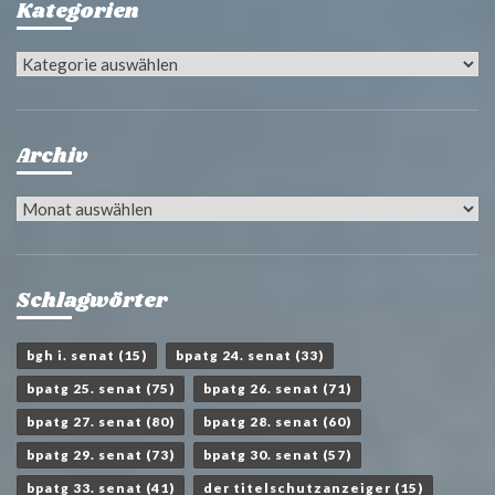
Kategorien
Kategorien
Archiv
Archiv
Schlagwörter
bgh i. senat
(15)
bpatg 24. senat
(33)
bpatg 25. senat
(75)
bpatg 26. senat
(71)
bpatg 27. senat
(80)
bpatg 28. senat
(60)
bpatg 29. senat
(73)
bpatg 30. senat
(57)
bpatg 33. senat
(41)
der titelschutzanzeiger
(15)