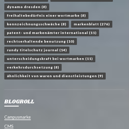
dynamo dresden
(8)
freihaltebedürfnis einer wortmarke
(8)
kennzeichnungsschwäche
(8)
markenblatt
(276)
patent- und markenämter international
(11)
rechtserhaltende benutzung
(10)
rundy titelschutz journal
(14)
unterscheidungskraft bei wortmarken
(11)
verkehrsdurchsetzung
(8)
ähnlichkeit von waren und dienstleistungen
(9)
BLOGROLL
Campusmarke
CMS