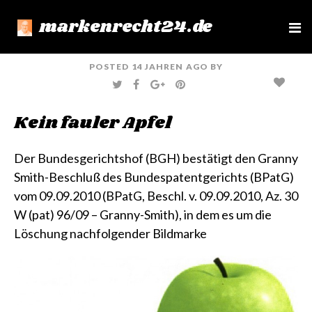
markenrecht24.de
e
n
u
POSTED
14 JAHREN
AGO
BY
T
F
G
P
W
A
O
I
I
C
O
N
T
E
G
T
Kein fauler Apfel
T
B
L
E
E
O
E
R
R
O
+
E
K
S
T
Der Bundesgerichtshof (BGH) bestätigt den Granny
Smith-Beschluß des Bundespatentgerichts (BPatG)
vom 09.09.2010
(BPatG, Beschl. v. 09.09.2010, Az. 30
W (pat) 96/09 – Granny-Smith)
, in dem es um die
Löschung nachfolgender Bildmarke