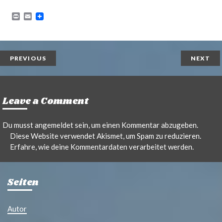
P
E
r
m
i
a
n
i
t
l
PREVIOUS
NEXT
Leave a Comment
Du musst
angemeldet
sein, um einen Kommentar abzugeben.
Diese Website verwendet Akismet, um Spam zu reduzieren.
Erfahre, wie deine Kommentardaten verarbeitet werden.
Seiten
Autor