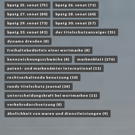
bpatg 25. senat
(75)
bpatg 26. senat
(71)
bpatg 27. senat
(80)
bpatg 28. senat
(60)
bpatg 29. senat
(73)
bpatg 30. senat
(57)
bpatg 33. senat
(41)
der titelschutzanzeiger
(15)
dynamo dresden
(8)
freihaltebedürfnis einer wortmarke
(8)
kennzeichnungsschwäche
(8)
markenblatt
(276)
patent- und markenämter international
(11)
rechtserhaltende benutzung
(10)
rundy titelschutz journal
(14)
unterscheidungskraft bei wortmarken
(11)
verkehrsdurchsetzung
(8)
ähnlichkeit von waren und dienstleistungen
(9)