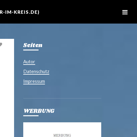
M
e
-IM-KREIS.DE)
n
u
Seiten
Autor
Datenschutz
Impressum
WERBUNG