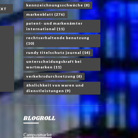
kennzeichnungsschwäche
(8)
EXT
markenblatt
(276)
patent- und markenämter
international
(11)
rechtserhaltende benutzung
(10)
rundy titelschutz journal
(14)
unterscheidungskraft bei
wortmarken
(11)
verkehrsdurchsetzung
(8)
ähnlichkeit von waren und
dienstleistungen
(9)
BLOGROLL
Campusmarke