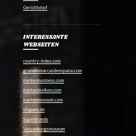
Gerichtshof
INTERESSANTE
WEBSEITEN
country-index.com
grandesmarcasdeespana.com
markenbusiness.com
markenlexikon.com
markenmuseum.com
slogans.de
Superbrands
Verpackungsmuseum