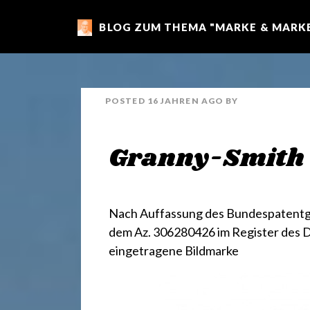
BLOG ZUM THEMA "MARKE & MARKE
m
a
POSTED
16 JAHREN
AGO
BY
r
Granny-Smith
k
e
Nach Auffassung des Bundespatentge
dem
Az. 306280426
im Register des
eingetragene Bildmarke
n