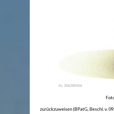
r
e
c
h
t
2
Az. 306280426
4
Fot
zurückzuweisen
(BPatG, Beschl. v. 0