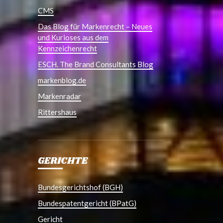
CMS
Das Blog für Markenrecht – Neues
und Kurioses aus dem
Kennzeichenrecht
ESCH. The Brand Consultants Blog
markenblog.de
Markenradar
Rittershaus
GERICHTE
Bundesgerichtshof (BGH)
Bundespatentgericht (BPatG)
Gericht