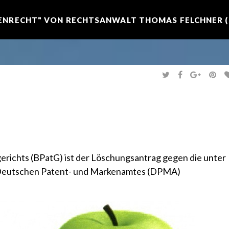
NRECHT" VON RECHTSANWALT THOMAS FELCHNER (R
T
F
G
P
W
A
O
I
I
C
O
N
T
E
G
T
T
B
L
E
E
O
E
R
R
O
+
E
K
S
T
richts (BPatG) ist der Löschungsantrag gegen die unter
 Deutschen Patent- und Markenamtes (DPMA)