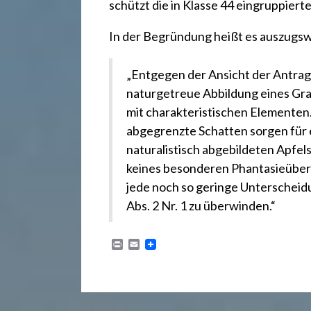
.
schützt die in Klasse 44 eingruppiert
d
In der Begründung heißt es auszugswe
„Entgegen der Ansicht der Antragst
e
naturgetreue Abbildung eines Gran
mit charakteristischen Elementen.
abgegrenzte Schatten sorgen für
naturalistisch abgebildeten Apfe
keines besonderen Phantasieübers
jede noch so geringe Unterscheidu
Abs. 2 Nr. 1 zu überwinden.“
P
E
r
m
i
a
n
i
t
l