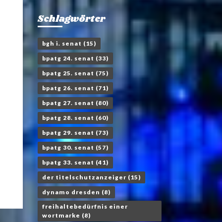
Schlagwörter
bgh i. senat
(15)
bpatg 24. senat
(33)
bpatg 25. senat
(75)
bpatg 26. senat
(71)
bpatg 27. senat
(80)
bpatg 28. senat
(60)
bpatg 29. senat
(73)
bpatg 30. senat
(57)
bpatg 33. senat
(41)
der titelschutzanzeiger
(15)
dynamo dresden
(8)
freihaltebedürfnis einer
wortmarke
(8)