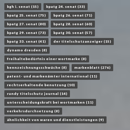
bgh i. senat
(15)
bpatg 24. senat
(33)
bpatg 25. senat
(75)
bpatg 26. senat
(71)
bpatg 27. senat
(80)
bpatg 28. senat
(60)
bpatg 29. senat
(73)
bpatg 30. senat
(57)
bpatg 33. senat
(41)
der titelschutzanzeiger
(15)
dynamo dresden
(8)
freihaltebedürfnis einer wortmarke
(8)
kennzeichnungsschwäche
(8)
markenblatt
(276)
patent- und markenämter international
(11)
rechtserhaltende benutzung
(10)
rundy titelschutz journal
(14)
unterscheidungskraft bei wortmarken
(11)
verkehrsdurchsetzung
(8)
ähnlichkeit von waren und dienstleistungen
(9)