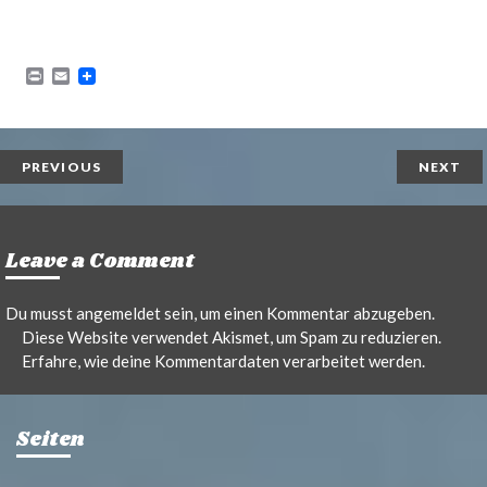
P
E
r
m
i
a
n
i
t
l
PREVIOUS
NEXT
Leave a Comment
Du musst
angemeldet
sein, um einen Kommentar abzugeben.
Diese Website verwendet Akismet, um Spam zu reduzieren.
Erfahre, wie deine Kommentardaten verarbeitet werden.
Seiten