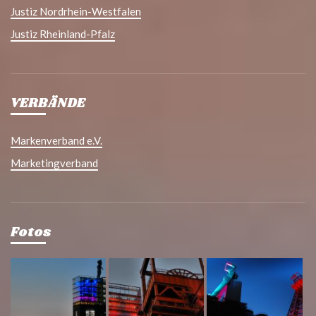
Justiz Nordrhein-Westfalen
Justiz Rheinland-Pfalz
VERBÄNDE
Markenverband e.V.
Marketingverband
Fotos