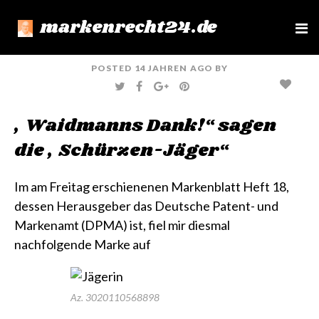
markenrecht24.de
e
n
u
POSTED
14 JAHREN
AGO
BY
T
F
G
P
W
A
O
I
I
C
O
N
T
E
G
T
„Waidmanns Dank!“ sagen
T
B
L
E
E
O
E
R
R
O
+
E
die „Schürzen-Jäger“
K
S
T
Im am Freitag erschienenen Markenblatt Heft 18,
dessen Herausgeber das Deutsche Patent- und
Markenamt (DPMA) ist, fiel mir diesmal
nachfolgende Marke auf
Az. 3020110568898