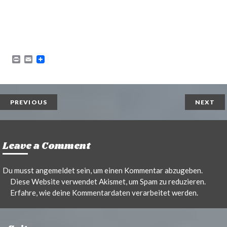
P
E
r
m
i
a
n
i
t
l
PREVIOUS
NEXT
Leave a Comment
Du musst
angemeldet
sein, um einen Kommentar abzugeben.
Diese Website verwendet Akismet, um Spam zu reduzieren.
Erfahre, wie deine Kommentardaten verarbeitet werden.