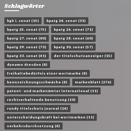
Schlagwörter
bgh i. senat
(15)
bpatg 24. senat
(33)
bpatg 25. senat
(75)
bpatg 26. senat
(71)
bpatg 27. senat
(80)
bpatg 28. senat
(60)
bpatg 29. senat
(73)
bpatg 30. senat
(57)
bpatg 33. senat
(41)
der titelschutzanzeiger
(15)
dynamo dresden
(8)
freihaltebedürfnis einer wortmarke
(8)
kennzeichnungsschwäche
(8)
markenblatt
(276)
patent- und markenämter international
(11)
rechtserhaltende benutzung
(10)
rundy titelschutz journal
(14)
unterscheidungskraft bei wortmarken
(11)
verkehrsdurchsetzung
(8)