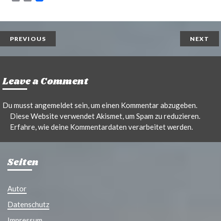
r
m
i
a
n
i
t
l
PREVIOUS
NEXT
Leave a Comment
Du musst
angemeldet
sein, um einen Kommentar abzugeben.
Diese Website verwendet Akismet, um Spam zu reduzieren.
Erfahre, wie deine Kommentardaten verarbeitet werden.
Seiten
Autor
Datenschutz
Impressum