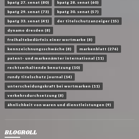
bpatg 27. senat
(80)
bpatg 28. senat
(60)
bpatg 29. senat
(73)
bpatg 30. senat
(57)
bpatg 33. senat
(41)
der titelschutzanzeiger
(15)
dynamo dresden
(8)
freihaltebedürfnis einer wortmarke
(8)
kennzeichnungsschwäche
(8)
markenblatt
(276)
patent- und markenämter international
(11)
rechtserhaltende benutzung
(10)
rundy titelschutz journal
(14)
unterscheidungskraft bei wortmarken
(11)
verkehrsdurchsetzung
(8)
ähnlichkeit von waren und dienstleistungen
(9)
BLOGROLL