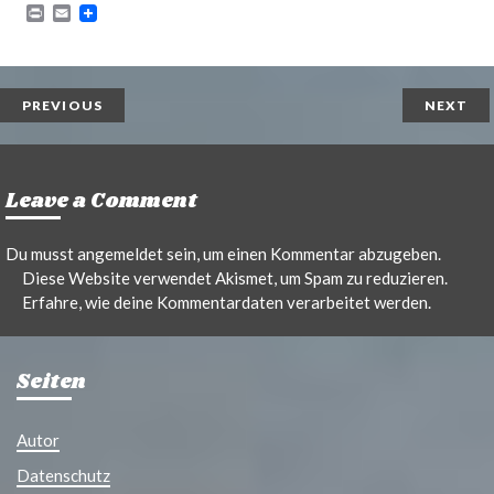
P
E
r
m
i
a
n
i
t
l
PREVIOUS
NEXT
Leave a Comment
Du musst
angemeldet
sein, um einen Kommentar abzugeben.
Diese Website verwendet Akismet, um Spam zu reduzieren.
Erfahre, wie deine Kommentardaten verarbeitet werden.
Seiten
Autor
Datenschutz