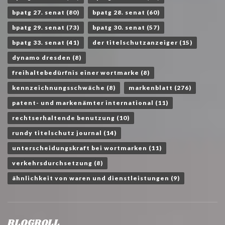
bpatg 27. senat
(80)
bpatg 28. senat
(60)
bpatg 29. senat
(73)
bpatg 30. senat
(57)
bpatg 33. senat
(41)
der titelschutzanzeiger
(15)
dynamo dresden
(8)
freihaltebedürfnis einer wortmarke
(8)
kennzeichnungsschwäche
(8)
markenblatt
(276)
patent- und markenämter international
(11)
rechtserhaltende benutzung
(10)
rundy titelschutz journal
(14)
unterscheidungskraft bei wortmarken
(11)
verkehrsdurchsetzung
(8)
ähnlichkeit von waren und dienstleistungen
(9)
BLOGROLL