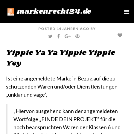
markenrecht24.de
e
n
u
POSTED
14 JAHREN
AGO
BY
T
F
G
P
W
A
O
I
I
C
O
N
T
E
G
T
Yippie Ya Ya Yippie Yippie
T
B
L
E
E
O
E
R
R
O
+
E
Yey
K
S
T
Ist eine angemeldete Marke in Bezug auf die zu
schützenden Waren und/oder Dienstleistungen
„unklar und vage“,
„Hiervon ausgehend kann der angemeldeten
Wortfolge „FINDE DEIN PROJEKT“ für die
noch beanspruchten Waren der Klassen 6 und