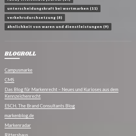
unterscheidungskraft bei wortmarken
(11)
verkehrsdurchsetzung
(8)
ähnlichkeit von waren und dienstleistungen
(9)
BLOGROLL
Campusmarke
CMS
Das Blog für Markenrecht – Neues und Kurioses aus dem
Kennzeichenrecht
ESCH. The Brand Consultants Blog
markenblog.de
Markenradar
Rittershaus