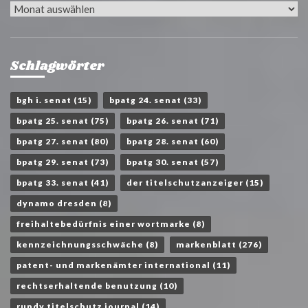
Archiv
Schlagwörter
bgh i. senat
(15)
bpatg 24. senat
(33)
bpatg 25. senat
(75)
bpatg 26. senat
(71)
bpatg 27. senat
(80)
bpatg 28. senat
(60)
bpatg 29. senat
(73)
bpatg 30. senat
(57)
bpatg 33. senat
(41)
der titelschutzanzeiger
(15)
dynamo dresden
(8)
freihaltebedürfnis einer wortmarke
(8)
kennzeichnungsschwäche
(8)
markenblatt
(276)
patent- und markenämter international
(11)
rechtserhaltende benutzung
(10)
rundy titelschutz journal
(14)