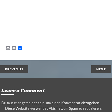
P
E
r
m
i
a
n
i
t
l
PREVIOUS
NEXT
Leave a Comment
Du musst
angemeldet
sein, um einen Kommentar abzugeben.
Diese Website verwendet Akismet, um Spam zu reduzieren.