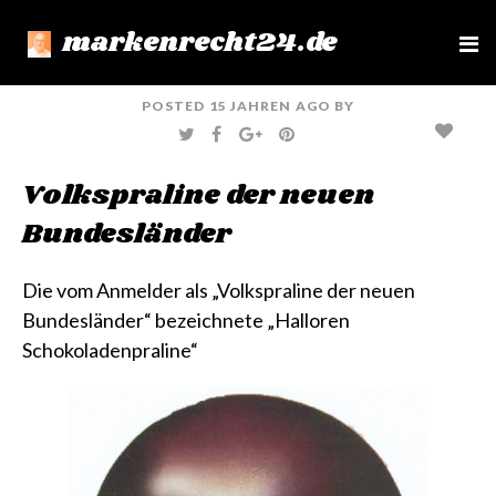
markenrecht24.de
e
n
u
POSTED
15 JAHREN
AGO
BY
T
F
G
P
W
A
O
I
I
C
O
N
T
E
G
T
Volkspraline der neuen
T
B
L
E
E
O
E
R
R
O
+
E
Bundesländer
K
S
T
Die vom Anmelder als „Volkspraline der neuen
Bundesländer“ bezeichnete „Halloren
Schokoladenpraline“