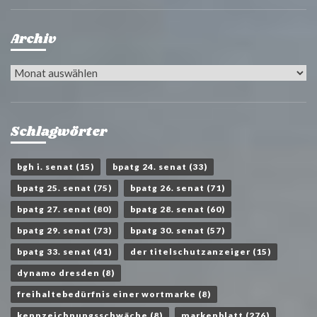
Archiv
Archiv
Schlagwörter
bgh i. senat
(15)
bpatg 24. senat
(33)
bpatg 25. senat
(75)
bpatg 26. senat
(71)
bpatg 27. senat
(80)
bpatg 28. senat
(60)
bpatg 29. senat
(73)
bpatg 30. senat
(57)
bpatg 33. senat
(41)
der titelschutzanzeiger
(15)
dynamo dresden
(8)
freihaltebedürfnis einer wortmarke
(8)
kennzeichnungsschwäche
(8)
markenblatt
(276)