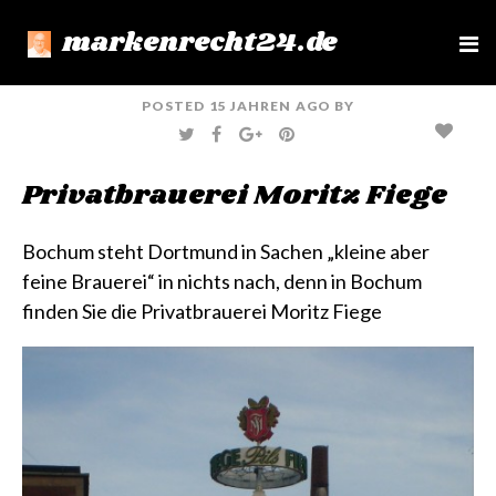
markenrecht24.de
e
n
u
POSTED
15 JAHREN
AGO
BY
T
F
G
P
W
A
O
I
I
C
O
N
T
E
G
T
Privatbrauerei Moritz Fiege
T
B
L
E
E
O
E
R
R
O
+
E
K
S
T
Bochum steht Dortmund in Sachen
„kleine aber
feine Brauerei“
in nichts nach, denn in Bochum
finden Sie die
Privatbrauerei Moritz Fiege