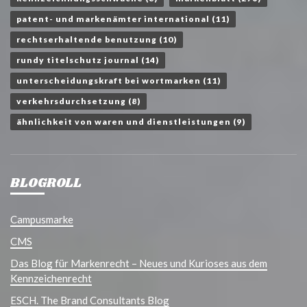
patent- und markenämter international
(11)
rechtserhaltende benutzung
(10)
rundy titelschutz journal
(14)
unterscheidungskraft bei wortmarken
(11)
verkehrsdurchsetzung
(8)
ähnlichkeit von waren und dienstleistungen
(9)
BLOGROLL
Campusmarke
CMS
Das Blog für Markenrecht – Neues und Kurioses aus dem
Kennzeichenrecht
ESCH. The Brand Consultants Blog