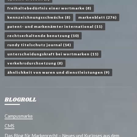
freihaltebedürfnis einer wortmarke
(8)
kennzeichnungsschwäche
(8)
markenblatt
(276)
patent- und markenämter international
(11)
rechtserhaltende benutzung
(10)
rundy titelschutz journal
(14)
unterscheidungskraft bei wortmarken
(11)
verkehrsdurchsetzung
(8)
ähnlichkeit von waren und dienstleistungen
(9)
BLOGROLL
Campusmarke
CMS
Das Blog für Markenrecht – Neues und Kurioses aus dem