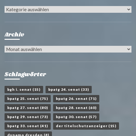
Kategorien
Archiv
Archiv
Schlagwörter
bgh i. senat
(15)
bpatg 24. senat
(33)
bpatg 25. senat
(75)
bpatg 26. senat
(71)
bpatg 27. senat
(80)
bpatg 28. senat
(60)
bpatg 29. senat
(73)
bpatg 30. senat
(57)
bpatg 33. senat
(41)
der titelschutzanzeiger
(15)
dynamo dresden
(8)