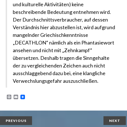
und kulturelle Aktivitäten) keine
beschreibende Bedeutung entnehmen wird.
Der Durchschnittsverbraucher, auf dessen
Verständnis hier abzustellen ist, wird aufgrund
mangelnder Griechischkenntnisse
„DECATHLON“ nämlich als ein Phantasiewort
ansehen und nicht mit „Zehnkampf“
übersetzen. Deshalb tragen die Sinngehalte
der zu vergleichenden Zeichen auch nicht
ausschlaggebend dazu bei, eine klangliche
Verwechslungsgefahr auszuschließen.
P
E
r
m
i
a
n
i
t
l
PREVIOUS
NEXT