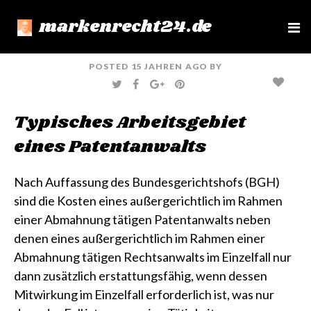
markenrecht24.de
e
n
u
POSTED
15 JAHREN
AGO
BY
T
F
G
P
W
A
O
I
I
C
O
N
T
E
G
T
Typisches Arbeitsgebiet
T
B
L
E
E
O
E
R
R
O
+
E
eines Patentanwalts
K
S
T
Nach Auffassung des Bundesgerichtshofs (BGH)
sind die Kosten eines außergerichtlich im Rahmen
einer Abmahnung tätigen Patentanwalts neben
denen eines außergerichtlich im Rahmen einer
Abmahnung tätigen Rechtsanwalts im Einzelfall nur
dann zusätzlich erstattungsfähig, wenn dessen
Mitwirkung im Einzelfall erforderlich ist, was nur