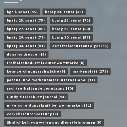
bgh i. senat
(15)
bpatg 24. senat
(33)
bpatg 25. senat
(75)
bpatg 26. senat
(71)
bpatg 27. senat
(80)
bpatg 28. senat
(60)
bpatg 29. senat
(73)
bpatg 30. senat
(57)
bpatg 33. senat
(41)
der titelschutzanzeiger
(15)
dynamo dresden
(8)
freihaltebedürfnis einer wortmarke
(8)
kennzeichnungsschwäche
(8)
markenblatt
(276)
patent- und markenämter international
(11)
rechtserhaltende benutzung
(10)
rundy titelschutz journal
(14)
unterscheidungskraft bei wortmarken
(11)
verkehrsdurchsetzung
(8)
ähnlichkeit von waren und dienstleistungen
(9)