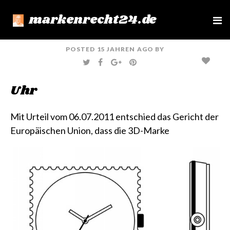
markenrecht24.de
e
n
u
POSTED
15 JAHREN
AGO
BY
T
F
G
P
W
A
O
I
I
C
O
N
T
E
G
T
Uhr
T
B
L
E
E
O
E
R
R
O
+
E
K
S
T
Mit Urteil vom 06.07.2011 entschied das Gericht der
Europäischen Union, dass die 3D-Marke