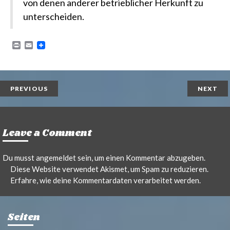
von denen anderer betrieblicher Herkunft zu
unterscheiden.
P
E
r
m
i
a
n
i
t
l
PREVIOUS
NEXT
Leave a Comment
Du musst
angemeldet
sein, um einen Kommentar abzugeben.
Diese Website verwendet Akismet, um Spam zu reduzieren.
Erfahre, wie deine Kommentardaten verarbeitet werden.
Seiten