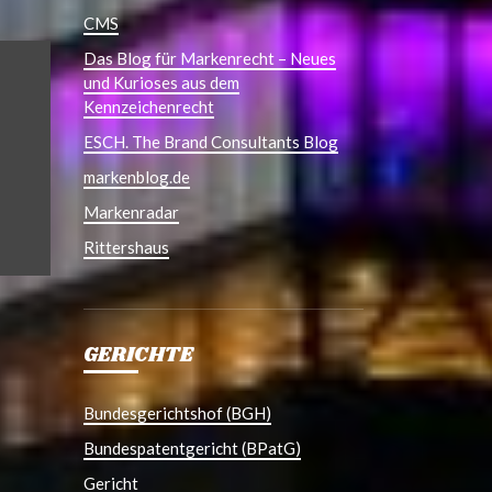
CMS
Das Blog für Markenrecht – Neues
und Kurioses aus dem
Kennzeichenrecht
ESCH. The Brand Consultants Blog
markenblog.de
Markenradar
Rittershaus
GERICHTE
Bundesgerichtshof (BGH)
Bundespatentgericht (BPatG)
Gericht