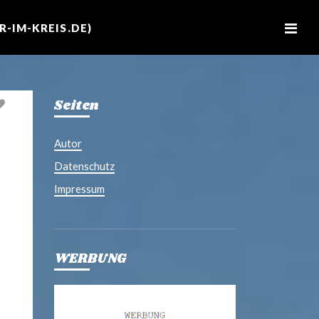
M
e
-IM-KREIS.DE)
n
u
Seiten
Autor
Datenschutz
Impressum
WERBUNG