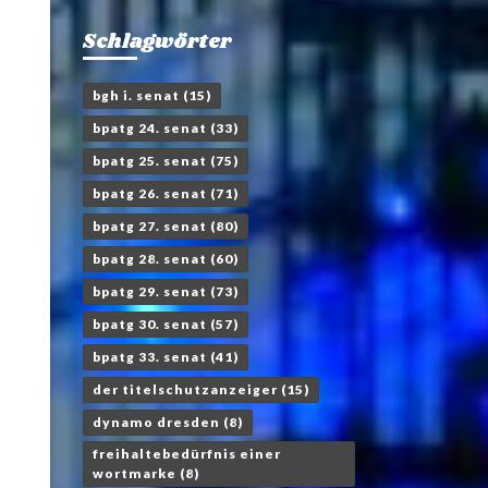
Schlagwörter
bgh i. senat
(15)
bpatg 24. senat
(33)
bpatg 25. senat
(75)
bpatg 26. senat
(71)
bpatg 27. senat
(80)
bpatg 28. senat
(60)
bpatg 29. senat
(73)
bpatg 30. senat
(57)
bpatg 33. senat
(41)
der titelschutzanzeiger
(15)
dynamo dresden
(8)
freihaltebedürfnis einer
wortmarke
(8)