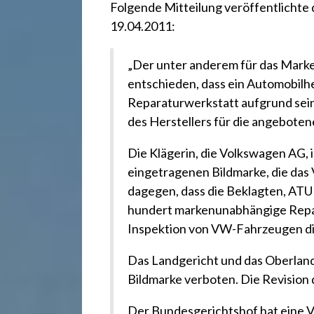
r
Folgende
Mitteilung veröffentlichte
19.04.2011:
e
„Der unter anderem für das Marken
c
entschieden, dass ein Automobilh
Reparaturwerkstatt aufgrund sein
des Herstellers für die angebote
h
Die Klägerin, die Volkswagen AG, 
t
eingetragenen Bildmarke, die das 
dagegen, dass die Beklagten, AT
hundert markenunabhängige Repar
2
Inspektion von VW-Fahrzeugen di
4
Das Landgericht und das Oberlan
Bildmarke verboten. Die Revision 
Der Bundesgerichtshof hat eine V