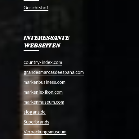
Gerichtshof
INTERESSANTE
WEBSEITEN
country-index.com
grandesmarcasdeespana.com
markenbusiness.com
markenlexikon.com
markenmuseum.com
slogans.de
Superbrands
Verpackungsmuseum