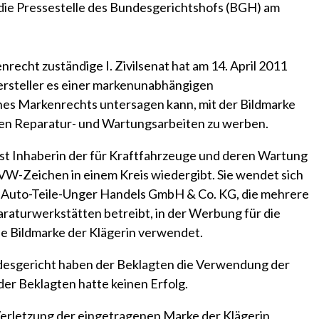
 die Pressestelle des Bundesgerichtshofs (BGH) am
recht zuständige I. Zivilsenat hat am 14. April 2011
ersteller es einer markenunabhängigen
es Markenrechts untersagen kann, mit der Bildmarke
nen Reparatur- und Wartungsarbeiten zu werben.
ist Inhaberin der für Kraftfahrzeuge und deren Wartung
VW-Zeichen in einem Kreis wiedergibt. Sie wendet sich
U Auto-Teile-Unger Handels GmbH & Co. KG, die mehrere
aturwerkstätten betreibt, in der Werbung für die
e Bildmarke der Klägerin verwendet.
desgericht haben der Beklagten die Verwendung der
der Beklagten hatte keinen Erfolg.
erletzung der eingetragenen Marke der Klägerin