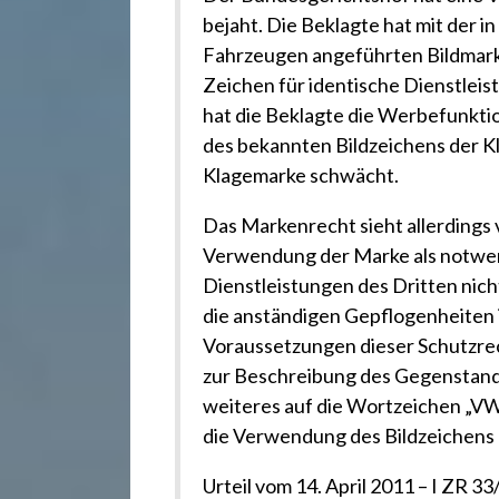
.
bejaht. Die Beklagte hat mit der 
d
Fahrzeugen angeführten Bildmarke
Zeichen für identische Dienstle
hat die Beklagte die Werbefunkti
e
des bekannten Bildzeichens der Kl
Klagemarke schwächt.
Das Markenrecht sieht allerdings 
Verwendung der Marke als notwe
Dienstleistungen des Dritten nich
die anständigen Gepflogenheiten i
Voraussetzungen dieser Schutzrech
zur Beschreibung des Gegenstand
weiteres auf die Wortzeichen „VW
die Verwendung des Bildzeichens 
Urteil vom 14. April 2011 – I ZR 33