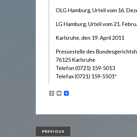
OLG Hamburg, Urteil vom 16. Dez
LG Hamburg, Urteil vom 21. Febru
Karlsruhe, den 19. April 2011
Pressestelle des Bundesgerichts
76125 Karlsruhe
Telefon (0721) 159-5013
Telefax (0721) 159-5501″
P
E
r
m
i
a
n
i
t
l
PREVIOUS