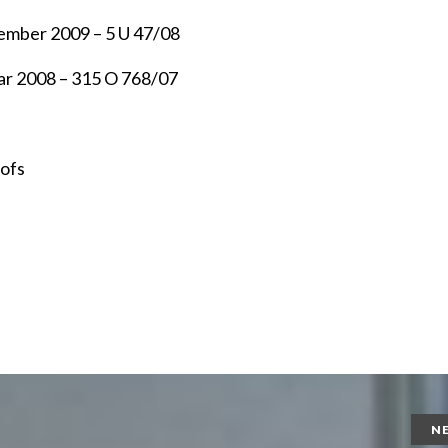
ember 2009 – 5 U 47/08
ar 2008 – 315 O 768/07
hofs
N