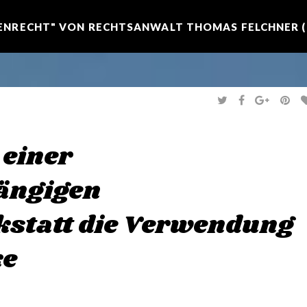
NRECHT" VON RECHTSANWALT THOMAS FELCHNER (R
T
F
G
P
W
A
O
I
I
C
O
N
T
E
G
T
T
B
L
E
E
O
E
R
 einer
R
O
+
E
K
S
T
ängigen
statt die Verwendung
ke