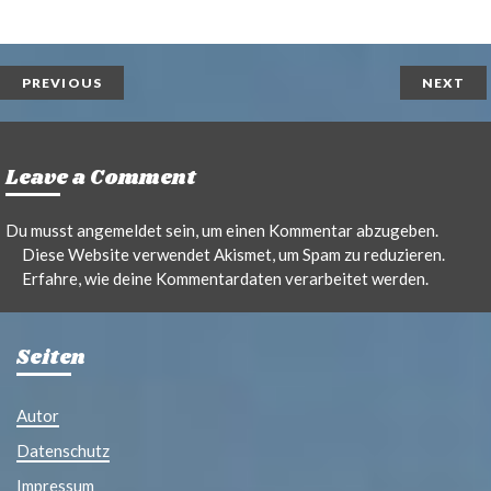
r
m
i
a
n
i
t
l
PREVIOUS
NEXT
Leave a Comment
Du musst
angemeldet
sein, um einen Kommentar abzugeben.
Diese Website verwendet Akismet, um Spam zu reduzieren.
Erfahre, wie deine Kommentardaten verarbeitet werden.
Seiten
Autor
Datenschutz
Impressum