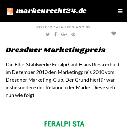
markenrecht24.de
e
n
u
POSTED
16 JAHREN
AGO
BY
T
F
G
P
W
A
O
I
I
C
O
N
T
E
G
T
Dresdner Marketingpreis
T
B
L
E
E
O
E
R
R
O
+
E
K
S
T
Die
Elbe-Stahlwerke Feralpi GmbH
aus Riesa erhielt
im Dezember 2010 den
Marketingpreis 2010
vom
Dresdner Marketing-Club
. Der Grund hierfür war
insbesondere der Relaunch der Marke. Diese sieht
nun wie folgt