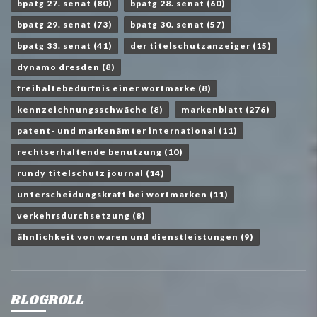
bpatg 27. senat
(80)
bpatg 28. senat
(60)
bpatg 29. senat
(73)
bpatg 30. senat
(57)
bpatg 33. senat
(41)
der titelschutzanzeiger
(15)
dynamo dresden
(8)
freihaltebedürfnis einer wortmarke
(8)
kennzeichnungsschwäche
(8)
markenblatt
(276)
patent- und markenämter international
(11)
rechtserhaltende benutzung
(10)
rundy titelschutz journal
(14)
unterscheidungskraft bei wortmarken
(11)
verkehrsdurchsetzung
(8)
ähnlichkeit von waren und dienstleistungen
(9)
BLOGROLL