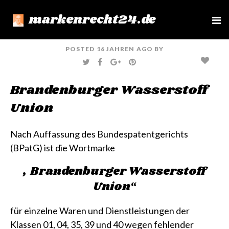
markenrecht24.de
e
n
u
POSTED
16 JAHREN
AGO
BY
T
F
G
P
W
A
O
I
I
C
O
N
T
E
G
T
Brandenburger Wasserstoff
T
B
L
E
E
O
E
R
R
O
+
E
Union
K
S
T
Nach Auffassung des Bundespatentgerichts
(BPatG) ist die Wortmarke
„Brandenburger Wasserstoff
Union“
für einzelne Waren und Dienstleistungen der
Klassen 01, 04, 35, 39 und 40
wegen fehlender