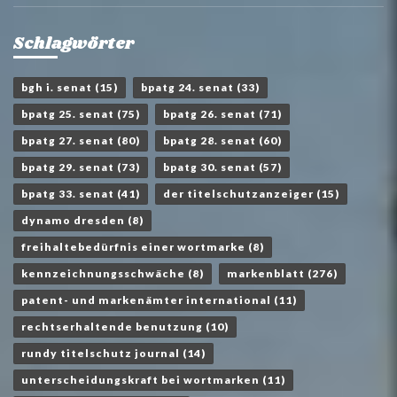
Schlagwörter
bgh i. senat
(15)
bpatg 24. senat
(33)
bpatg 25. senat
(75)
bpatg 26. senat
(71)
bpatg 27. senat
(80)
bpatg 28. senat
(60)
bpatg 29. senat
(73)
bpatg 30. senat
(57)
bpatg 33. senat
(41)
der titelschutzanzeiger
(15)
dynamo dresden
(8)
freihaltebedürfnis einer wortmarke
(8)
kennzeichnungsschwäche
(8)
markenblatt
(276)
patent- und markenämter international
(11)
rechtserhaltende benutzung
(10)
rundy titelschutz journal
(14)
unterscheidungskraft bei wortmarken
(11)