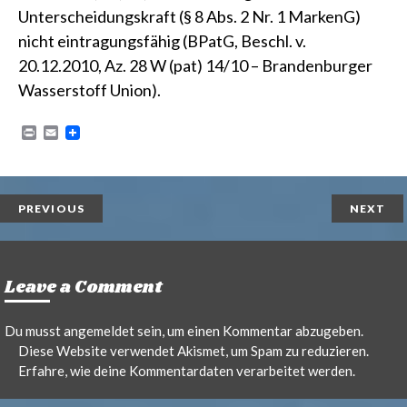
Unterscheidungskraft
(§ 8 Abs. 2 Nr. 1 MarkenG)
nicht eintragungsfähig
(BPatG, Beschl. v.
20.12.2010, Az. 28 W (pat) 14/10 – Brandenburger
Wasserstoff Union).
P
E
r
m
i
a
n
i
t
l
PREVIOUS
NEXT
Leave a Comment
Du musst
angemeldet
sein, um einen Kommentar abzugeben.
Diese Website verwendet Akismet, um Spam zu reduzieren.
Erfahre, wie deine Kommentardaten verarbeitet werden.