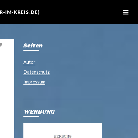
M
e
-IM-KREIS.DE)
n
u
Seiten
Autor
Datenschutz
Impressum
WERBUNG