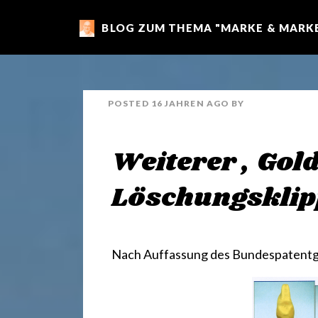
BLOG ZUM THEMA "MARKE & MARKE
m
a
POSTED
16 JAHREN
AGO
BY
r
Weiterer „Gold
k
Löschungsklip
e
Nach Auffassung des Bundespatentge
n