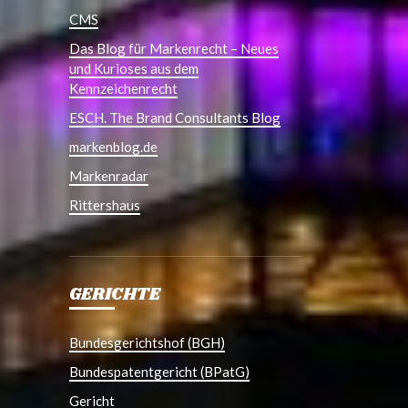
CMS
Das Blog für Markenrecht – Neues
und Kurioses aus dem
Kennzeichenrecht
ESCH. The Brand Consultants Blog
markenblog.de
Markenradar
Rittershaus
GERICHTE
Bundesgerichtshof (BGH)
Bundespatentgericht (BPatG)
Gericht