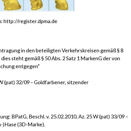
o:
http://register.dpma.de
intragung in den beteiligten Verkehrskreisen gemäß § 8
dies steht gemäß § 50 Abs. 2 Satz 1 MarkenG der von
öschung entgegen“
 W (pat) 32/09 – Goldfarbener, sitzender
dung:
BPatG, Beschl. v. 25.02.2010, Az. 25 W (pat) 33/09 –
en-)Hase (3D-Marke)
.