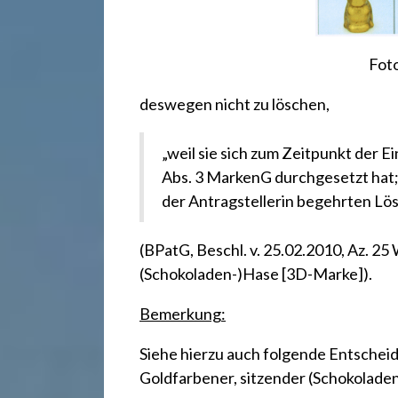
r
e
Fot
c
deswegen nicht zu löschen,
„weil sie sich zum Zeitpunkt der E
h
Abs. 3 MarkenG durchgesetzt hat; 
der Antragstellerin begehrten L
t
(BPatG, Beschl. v. 25.02.2010, Az. 25
2
(Schokoladen-)Hase [3D-Marke])
.
Bemerkung:
4
Siehe hierzu auch folgende Entschei
Goldfarbener, sitzender (Schokolad