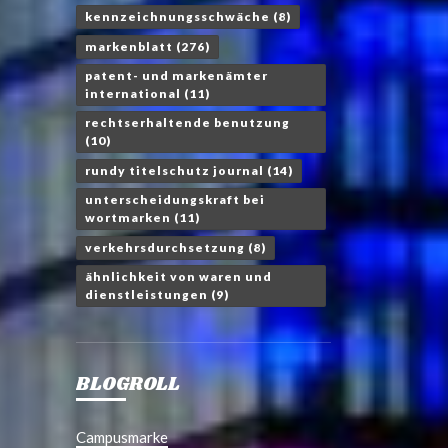
kennzeichnungsschwäche
(8)
markenblatt
(276)
patent- und markenämter
international
(11)
rechtserhaltende benutzung
(10)
rundy titelschutz journal
(14)
unterscheidungskraft bei
wortmarken
(11)
verkehrsdurchsetzung
(8)
ähnlichkeit von waren und
dienstleistungen
(9)
BLOGROLL
Campusmarke