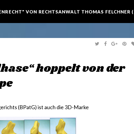
NRECHT" VON RECHTSANWALT THOMAS FELCHNER (R
T
F
G
P
W
A
O
I
I
C
O
N
T
E
G
T
T
B
L
E
E
O
E
R
hase“ hoppelt von der
R
O
+
E
K
S
T
pe
richts (BPatG) ist auch die 3D-Marke