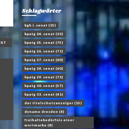
Schlagwörter
bgh i. senat
(15)
bpatg 24. senat
(33)
bpatg 25. senat
(75)
EXT
bpatg 26. senat
(71)
bpatg 27. senat
(80)
bpatg 28. senat
(60)
bpatg 29. senat
(73)
bpatg 30. senat
(57)
bpatg 33. senat
(41)
der titelschutzanzeiger
(15)
dynamo dresden
(8)
freihaltebedürfnis einer
wortmarke
(8)