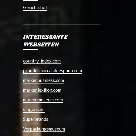
Gerichtshof
INTERESSANTE
WEBSEITEN
country-index.com
grandesmarcasdeespana.com
markenbusiness.com
markenlexikon.com
markenmuseum.com
slogans.de
Superbrands
Verpackungsmuseum