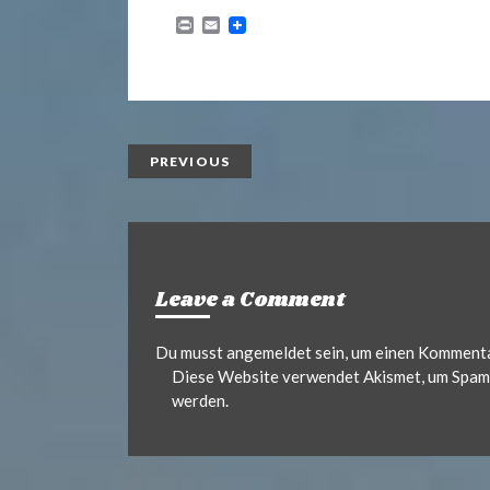
.
P
E
r
m
d
i
a
n
i
t
l
e
PREVIOUS
Leave a Comment
Du musst
angemeldet
sein, um einen Komment
Diese Website verwendet Akismet, um Spam 
werden.