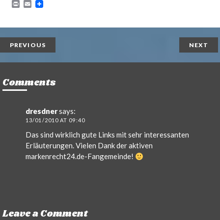
P
E
r
m
i
a
n
i
t
l
PREVIOUS
NEXT
Comments
dresdner
says:
13/01/2010 AT 09:40
Das sind wirklich gute Links mit sehr interessanten
Erläuterungen. Vielen Dank der aktiven
markenrecht24.de-Fangemeinde!
Leave a Comment