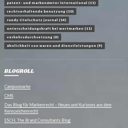
patent- und markenämter international
(11)
rechtserhaltende benutzung
(10)
rundy titelschutz journal
(14)
unterscheidungskraft bei wortmarken
(11)
verkehrsdurchsetzung
(8)
ähnlichkeit von waren und dienstleistungen
(9)
BLOGROLL
Campusmarke
CMS
Das Blog für Markenrecht – Neues und Kurioses aus dem
Kennzeichenrecht
ESCH. The Brand Consultants Blog