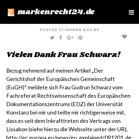
markenrecht24.de
e
n
u
POSTED
17 JAHREN
AGO
BY
T
F
G
P
W
A
O
I
I
C
O
N
T
E
G
T
Vielen Dank Frau Schwarz!
T
B
L
E
E
O
E
R
R
O
+
E
K
S
T
Bezug nehmend auf meinen Artikel
„Der
Gerichtshof der Europäischen Gemeinschaft
(EuGH)“
meldete sich Frau Gudrun Schwarz vom
Fachreferat Rechtswissenschaft des Europäischen
Dokumentationszentrums (EDZ) der Universität
Konstanz bei mir und teilte mir richtigerweise mit,
dass es seit dem Inkrafttreten des Vertrags von
Lissabon (siehe hierzu die Webseite unter der URL
http://ec.europa.eu/news/eu_explained/091201_de.