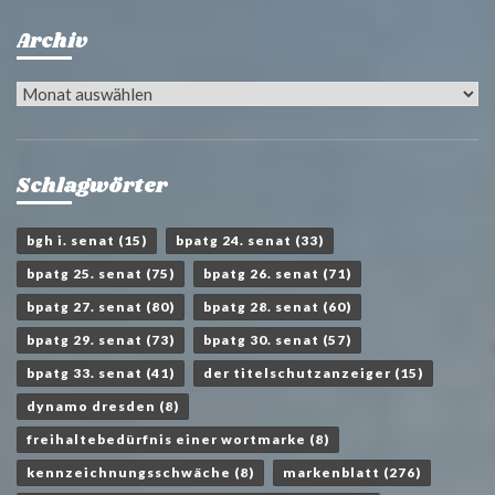
Archiv
Archiv
Schlagwörter
bgh i. senat
(15)
bpatg 24. senat
(33)
bpatg 25. senat
(75)
bpatg 26. senat
(71)
bpatg 27. senat
(80)
bpatg 28. senat
(60)
bpatg 29. senat
(73)
bpatg 30. senat
(57)
bpatg 33. senat
(41)
der titelschutzanzeiger
(15)
dynamo dresden
(8)
freihaltebedürfnis einer wortmarke
(8)
kennzeichnungsschwäche
(8)
markenblatt
(276)