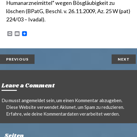
Humanarzneimittel“ wegen Bösgläubigkeit zu
löschen (
BPatG, Beschl. v. 26.11.2009, Az. 25 W (pat)
224/03 – Ivadal
).
P
E
r
m
i
a
n
i
t
l
PREVIOUS
NEXT
Leave a Comment
Du musst
angemeldet
sein, um einen Kommentar abzugeben.
Diese Website verwendet Akismet, um Spam zu reduzieren.
Erfahre, wie deine Kommentardaten verarbeitet werden.
Seiten