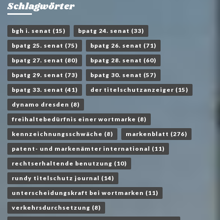
Schlagwörter
bgh i. senat
(15)
bpatg 24. senat
(33)
bpatg 25. senat
(75)
bpatg 26. senat
(71)
bpatg 27. senat
(80)
bpatg 28. senat
(60)
bpatg 29. senat
(73)
bpatg 30. senat
(57)
bpatg 33. senat
(41)
der titelschutzanzeiger
(15)
dynamo dresden
(8)
freihaltebedürfnis einer wortmarke
(8)
kennzeichnungsschwäche
(8)
markenblatt
(276)
patent- und markenämter international
(11)
rechtserhaltende benutzung
(10)
rundy titelschutz journal
(14)
unterscheidungskraft bei wortmarken
(11)
verkehrsdurchsetzung
(8)