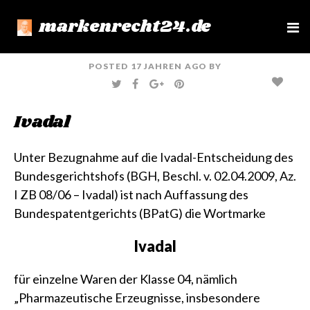
markenrecht24.de
e
n
u
POSTED
17 JAHREN
AGO
BY
T
F
G
P
W
A
O
I
I
C
O
N
T
E
G
T
Ivadal
T
B
L
E
E
O
E
R
R
O
+
E
K
S
T
Unter Bezugnahme auf die Ivadal-Entscheidung des
Bundesgerichtshofs
(BGH, Beschl. v. 02.04.2009, Az.
I ZB 08/06 – Ivadal)
ist nach Auffassung des
Bundespatentgerichts (BPatG) die Wortmarke
Ivadal
für einzelne Waren der Klasse 04, nämlich
„Pharmazeutische Erzeugnisse, insbesondere