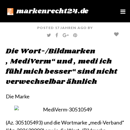
markenrecht24.de
e
n
u
POSTED
17 JAHREN
AGO
BY
T
F
G
P
W
A
O
I
I
C
O
N
T
E
G
T
Die Wort-/Bildmarken
T
B
L
E
E
O
E
R
R
O
+
E
„MediVerm“ und „medi ich
K
S
T
fühl mich besser“ sind nicht
verwechselbar ähnlich
Die Marke
(Az. 305105493)
und die Wortmarke „medi-Verband“