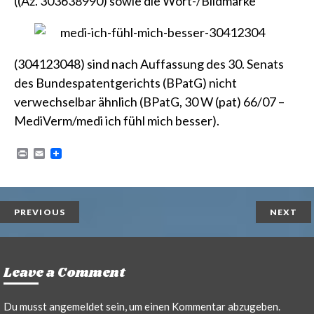
(
(Az. 303638990)
sowie die Wort-/Bildmarke
(304123048)
sind nach Auffassung des 30. Senats
des Bundespatentgerichts (BPatG) nicht
verwechselbar ähnlich (
BPatG, 30 W (pat) 66/07 –
MediVerm/medi ich fühl mich besser
).
P
E
r
m
i
a
n
i
t
l
PREVIOUS
NEXT
Leave a Comment
Du musst
angemeldet
sein, um einen Kommentar abzugeben.