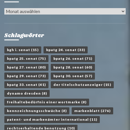
Archiv
Schlagwörter
bgh i. senat
(15)
bpatg 24. senat
(33)
bpatg 25. senat
(75)
bpatg 26. senat
(71)
bpatg 27. senat
(80)
bpatg 28. senat
(60)
bpatg 29. senat
(73)
bpatg 30. senat
(57)
bpatg 33. senat
(41)
der titelschutzanzeiger
(15)
dynamo dresden
(8)
freihaltebedürfnis einer wortmarke
(8)
kennzeichnungsschwäche
(8)
markenblatt
(276)
patent- und markenämter international
(11)
rechtserhaltende benutzung
(10)