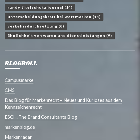
rundy titelschutz journal
(14)
unterscheidungskraft bei wortmarken
(11)
verkehrsdurchsetzung
(8)
ähnlichkeit von waren und dienstleistungen
(9)
BLOGROLL
Campusmarke
CMS
Das Blog für Markenrecht – Neues und Kurioses aus dem
Kennzeichenrecht
ESCH. The Brand Consultants Blog
markenblog.de
Markenradar