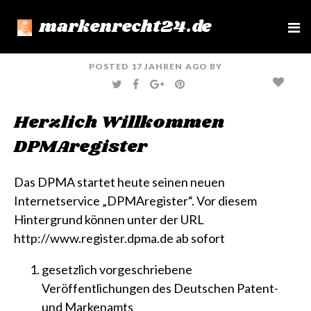
markenrecht24.de
e
n
u
POSTED
17 JAHREN
AGO
BY
T
F
G
P
W
A
O
I
I
C
O
N
T
E
G
T
Herzlich Willkommen
T
B
L
E
E
O
E
R
R
O
+
E
DPMAregister
K
S
T
Das DPMA startet heute seinen neuen
Internetservice „DPMAregister“. Vor diesem
Hintergrund können unter der
URL
http://www.register.dpma.de
ab sofort
gesetzlich vorgeschriebene
Veröffentlichungen des Deutschen Patent-
und Markenamts