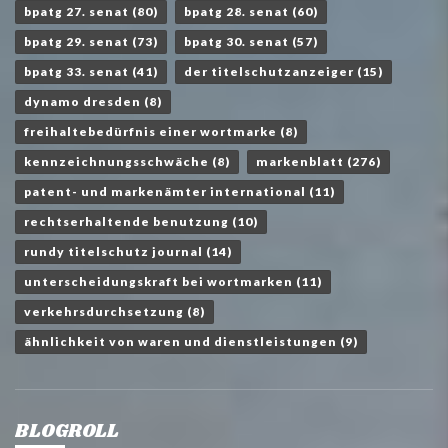
bpatg 27. senat
(80)
bpatg 28. senat
(60)
bpatg 29. senat
(73)
bpatg 30. senat
(57)
bpatg 33. senat
(41)
der titelschutzanzeiger
(15)
dynamo dresden
(8)
freihaltebedürfnis einer wortmarke
(8)
kennzeichnungsschwäche
(8)
markenblatt
(276)
patent- und markenämter international
(11)
rechtserhaltende benutzung
(10)
rundy titelschutz journal
(14)
unterscheidungskraft bei wortmarken
(11)
verkehrsdurchsetzung
(8)
ähnlichkeit von waren und dienstleistungen
(9)
BLOGROLL