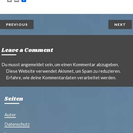
r
m
i
a
n
i
t
l
PREVIOUS
NEXT
Leave a Comment
Du musst
angemeldet
sein, um einen Kommentar abzugeben.
Diese Website verwendet Akismet, um Spam zu reduzieren.
Erfahre, wie deine Kommentardaten verarbeitet werden.
Seiten
Autor
Datenschutz