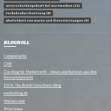
unterscheidungskraft bei wortmarken
(11)
verkehrsdurchsetzung
(8)
ähnlichkeit von waren und dienstleistungen
(9)
BLOGROLL
Campusmarke
CMS
Das Blog für Markenrecht – Neues und Kurioses aus dem
Kennzeichenrecht
ESCH. The Brand Consultants Blog
markenblog.de
Markenradar
Rittershaus