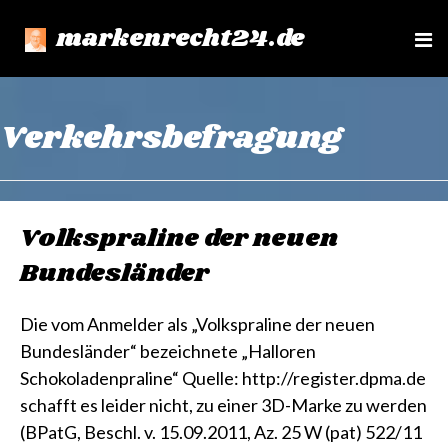
markenrecht24.de
e
n
u
Verkehrsbefragung
Volkspraline der neuen
Bundesländer
Die vom Anmelder als „Volkspraline der neuen
Bundesländer“ bezeichnete „Halloren
Schokoladenpraline“ Quelle: http://register.dpma.de
schafft es leider nicht, zu einer 3D-Marke zu werden
(BPatG, Beschl. v. 15.09.2011, Az. 25 W (pat) 522/11