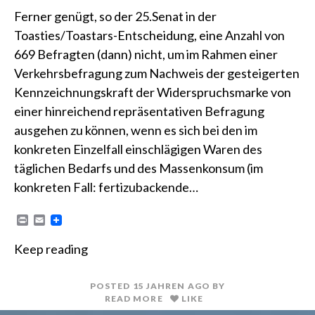
Ferner genügt, so der 25.Senat in der
Toasties/Toastars-Entscheidung, eine Anzahl von
669 Befragten (dann) nicht, um im Rahmen einer
Verkehrsbefragung zum Nachweis der gesteigerten
Kennzeichnungskraft der Widerspruchsmarke von
einer hinreichend repräsentativen Befragung
ausgehen zu können, wenn es sich bei den im
konkreten Einzelfall einschlägigen Waren des
täglichen Bedarfs und des Massenkonsum (im
konkreten Fall: fertizubackende…
P
E
r
m
i
a
Keep reading
n
i
t
l
POSTED
15 JAHREN
AGO
BY
READ MORE
LIKE