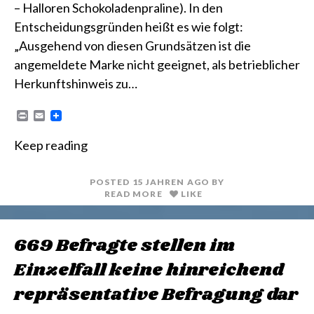
– Halloren Schokoladenpraline). In den
Entscheidungsgründen heißt es wie folgt:
„Ausgehend von diesen Grundsätzen ist die
angemeldete Marke nicht geeignet, als betrieblicher
Herkunftshinweis zu…
P
E
r
m
i
a
Keep reading
n
i
t
l
POSTED
15 JAHREN
AGO
BY
READ MORE
LIKE
669 Befragte stellen im
Einzelfall keine hinreichend
repräsentative Befragung dar