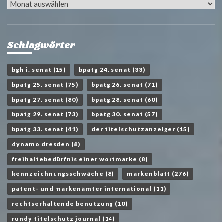
Archiv
Schlagwörter
bgh i. senat
(15)
bpatg 24. senat
(33)
bpatg 25. senat
(75)
bpatg 26. senat
(71)
bpatg 27. senat
(80)
bpatg 28. senat
(60)
bpatg 29. senat
(73)
bpatg 30. senat
(57)
bpatg 33. senat
(41)
der titelschutzanzeiger
(15)
dynamo dresden
(8)
freihaltebedürfnis einer wortmarke
(8)
kennzeichnungsschwäche
(8)
markenblatt
(276)
patent- und markenämter international
(11)
rechtserhaltende benutzung
(10)
rundy titelschutz journal
(14)