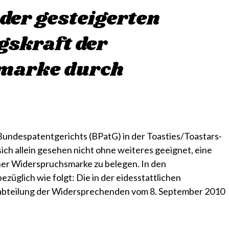
der gesteigerten
skraft der
marke durch
Bundespatentgerichts (BPatG) in der Toasties/Toastars-
ich allein gesehen nicht ohne weiteres geeignet, eine
ner Widerspruchsmarke zu belegen. In den
züglich wie folgt: Die in der eidesstattlichen
sabteilung der Widersprechenden vom 8. September 2010