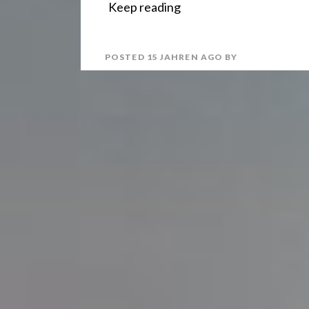
Keep reading
n
i
t
l
POSTED
15 JAHREN
AGO
BY