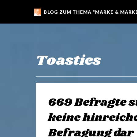
BLOG ZUM THEMA "MARKE & MARKE
m
a
r
Toasties
k
e
669 Befragte st
n
keine hinreich
Befragung dar