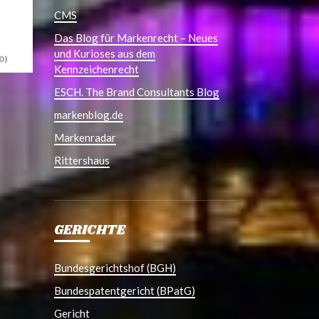
CMS
Das Blog für Markenrecht – Neues
und Kurioses aus dem
0)
Kennzeichenrecht
ESCH. The Brand Consultants Blog
markenblog.de
Markenradar
Rittershaus
GERICHTE
Bundesgerichtshof (BGH)
Bundespatentgericht (BPatG)
Gericht