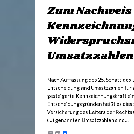
.
Zum Nachweis 
d
Kennzeichnung
e
Widerspruchs
Umsatzzahlen
Nach Auffassung des 25. Senats des 
Entscheidung sind Umsatzzahlen für s
gesteigerte Kennzeichnungskraft ei
Entscheidungsgründen heißt es diesbe
Versicherung des Leiters der Recht
(…) genannten Umsatzzahlen sind…
P
E