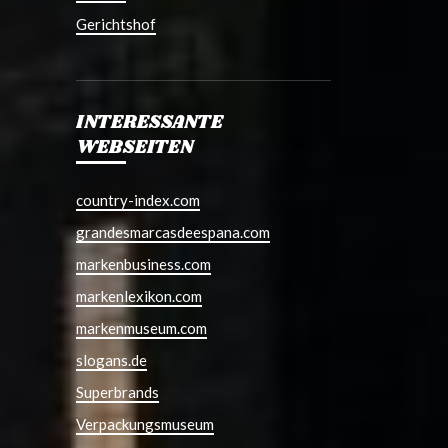
Gerichtshof
INTERESSANTE
WEBSEITEN
country-index.com
grandesmarcasdeespana.com
markenbusiness.com
markenlexikon.com
markenmuseum.com
slogans.de
Superbrands
Verpackungsmuseum