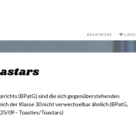
READ MORE
LIKE
(
oastars
richts (BPatG) sind die sich gegenüberstehenden
ich der Klasse 30 nicht verwechselbar ähnlich (BPatG,
 225/09 – Toasties/Toastars)