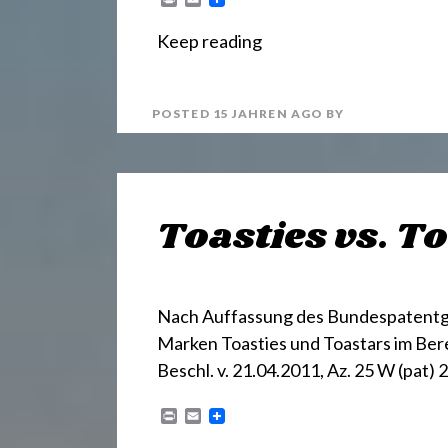
r
m
i
a
Keep reading
n
i
t
l
POSTED
15 JAHREN
AGO
BY
Toasties vs. T
Nach Auffassung des Bundespatentge
Marken Toasties und Toastars im Bere
Beschl. v. 21.04.2011, Az. 25 W (pat)
P
E
r
m
i
a