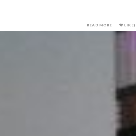
READ MORE
LIKE
(