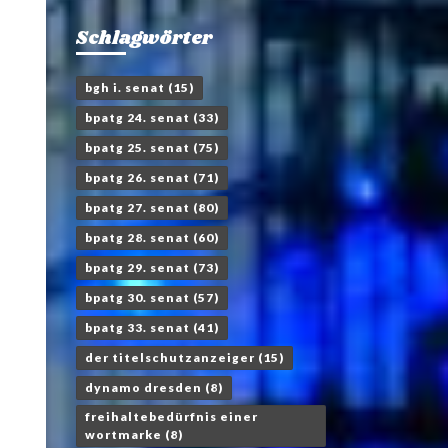
Schlagwörter
bgh i. senat
(15)
bpatg 24. senat
(33)
bpatg 25. senat
(75)
bpatg 26. senat
(71)
bpatg 27. senat
(80)
bpatg 28. senat
(60)
bpatg 29. senat
(73)
bpatg 30. senat
(57)
bpatg 33. senat
(41)
der titelschutzanzeiger
(15)
dynamo dresden
(8)
freihaltebedürfnis einer
wortmarke
(8)