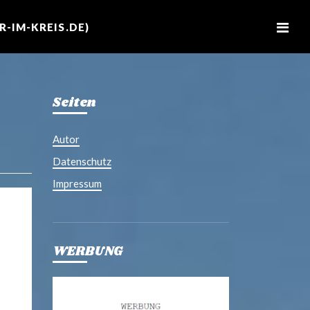
M
e
-IM-KREIS.DE)
n
u
Seiten
Autor
Datenschutz
Impressum
WERBUNG