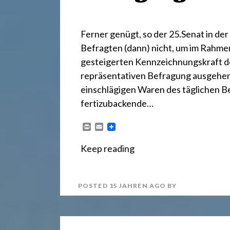
r
e
Ferner genügt, so der 25.Senat in de
Befragten (dann) nicht, um im Rahm
c
gesteigerten Kennzeichnungskraft d
repräsentativen Befragung ausgehen z
einschlägigen Waren des täglichen B
h
fertizubackende…
t
P
E
r
m
i
a
Keep reading
n
i
2
t
l
POSTED
15 JAHREN
AGO
BY
4