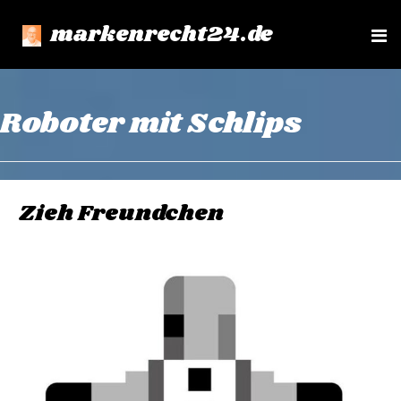
markenrecht24.de
e
n
u
Roboter mit Schlips
Zieh Freundchen