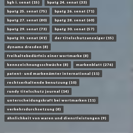
bgh i. senat
(15)
bpatg 24. senat
(33)
bpatg 25. senat
(75)
bpatg 26. senat
(71)
bpatg 27. senat
(80)
bpatg 28. senat
(60)
bpatg 29. senat
(73)
bpatg 30. senat
(57)
bpatg 33. senat
(41)
der titelschutzanzeiger
(15)
dynamo dresden
(8)
freihaltebedürfnis einer wortmarke
(8)
kennzeichnungsschwäche
(8)
markenblatt
(276)
patent- und markenämter international
(11)
rechtserhaltende benutzung
(10)
rundy titelschutz journal
(14)
unterscheidungskraft bei wortmarken
(11)
verkehrsdurchsetzung
(8)
ähnlichkeit von waren und dienstleistungen
(9)