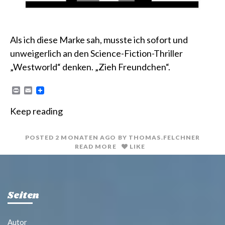
Als ich diese Marke sah, musste ich sofort und
unweigerlich an den Science-Fiction-Thriller
„Westworld“ denken. „Zieh Freundchen“.
P
E
r
m
i
a
Keep reading
n
i
t
l
POSTED
2 MONATEN
AGO
BY
THOMAS.FELCHNER
READ MORE
LIKE
Seiten
Autor