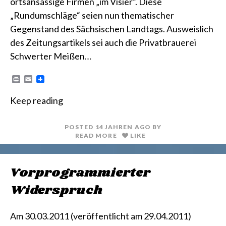
ortsansässige Firmen „im Visier“. Diese
„Rundumschläge“ seien nun thematischer
Gegenstand des Sächsischen Landtags. Ausweislich
des Zeitungsartikels sei auch die Privatbrauerei
Schwerter Meißen…
P
E
r
m
i
a
Keep reading
n
i
t
l
POSTED
14 JAHREN
AGO
BY
READ MORE
LIKE
Vorprogrammierter
Widerspruch
Am 30.03.2011 (veröffentlicht am 29.04.2011)