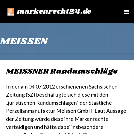
markenrecht24.de
e
n
u
MEISSEN
MEISSNER Rundumschläge
In der am 04.07.2012 erschienenen Sächsischen
Zeitung (SZ) beschäftigte sich diese mit den
„juristischen Rundumschlägen“ der Staatliche
Porzellanmanufaktur Meissen GmbH. Laut Aussage
der Zeitung würde diese ihre Markenrechte
verteidigen und hätte dabei insbesondere