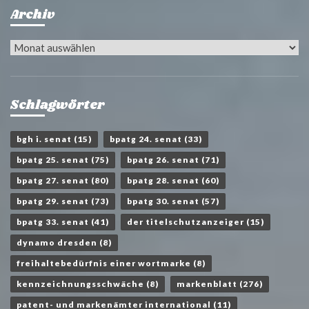
Archiv
Archiv
Schlagwörter
bgh i. senat
(15)
bpatg 24. senat
(33)
bpatg 25. senat
(75)
bpatg 26. senat
(71)
bpatg 27. senat
(80)
bpatg 28. senat
(60)
bpatg 29. senat
(73)
bpatg 30. senat
(57)
bpatg 33. senat
(41)
der titelschutzanzeiger
(15)
dynamo dresden
(8)
freihaltebedürfnis einer wortmarke
(8)
kennzeichnungsschwäche
(8)
markenblatt
(276)
patent- und markenämter international
(11)