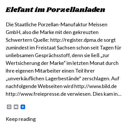
Elefant im Porzellanladen
Die Staatliche Porzellan-Manufaktur Meissen
GmbH, also die Marke mit den gekreuzten
Schwertern Quelle: http://register.dpma.de sorgt
zumindest im Freistaat Sachsen schon seit Tagen für
unliebsamen Gesprächsstoff, denn sie ließ „zur
Wertsicherung der Marke“ im letzten Monat durch
ihre eigenen Mitarbeiter einen Teil ihrer
„unverkäuflichen Lagerbestände“ zerschlagen. Auf
nachfolgende Webseiten wird http://www.bild.de
http://www.freiepresse.de verwiesen. Dies kam in…
P
E
r
m
i
a
Keep reading
n
i
t
l