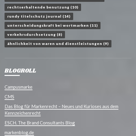
rechtserhaltende benutzung
(10)
rundy titelschutz journal
(14)
unterscheidungskraft bei wortmarken
(11)
verkehrsdurchsetzung
(8)
ähnlichkeit von waren und dienstleistungen
(9)
BLOGROLL
Campusmarke
CMS
Das Blog für Markenrecht – Neues und Kurioses aus dem
Kennzeichenrecht
ESCH. The Brand Consultants Blog
markenblog.de