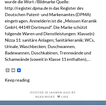
wurde die Wort-/Bildmarke Quelle:
http://register.dpma.de in das Register des
Deutschen Patent- und Markenamtes (DPMA)
eingetragen. Anmelderin ist die „Meissen Keramik
GmbH, 44149 Dortmund“. Die Marke schützt
folgende Waren und Dienstleistungen: Klasse(n)
Nizza 11: sanitäre Anlagen; Sanitärkeramik; WCs,
Urinale, Waschbecken; Duschwannen,
Badewannen, Duschkabinen, Trennwände und
Schamwände (soweit in Klasse 11 enthalten),…
P
E
r
m
i
a
Keep reading
n
i
t
l
POSTED
15 JAHREN
AGO
BY
READ MORE
LIKE