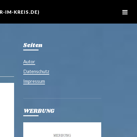
M
e
-IM-KREIS.DE)
n
u
Seiten
Autor
Datenschutz
Impressum
WERBUNG