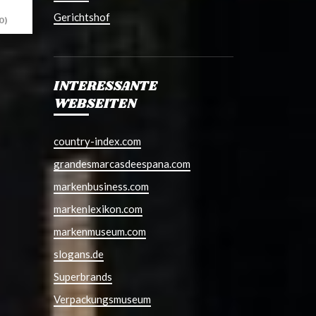
Gerichtshof
0)
INTERESSANTE
WEBSEITEN
country-index.com
grandesmarcasdeespana.com
markenbusiness.com
markenlexikon.com
markenmuseum.com
slogans.de
Superbrands
Verpackungsmuseum