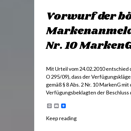
Vorwurf der b
Markenanmeldu
Nr. 10 MarkenG
Mit Urteil vom 24.02.2010 entschied d
O 295/09), dass der Verfügungskläg
gemäß § 8 Abs. 2 Nr. 10 MarkenG mit 
Verfügungsbeklagten der Beschluss
P
E
r
m
i
a
Keep reading
n
i
t
l