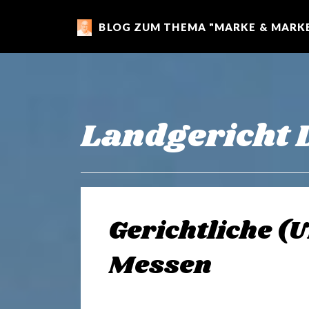
BLOG ZUM THEMA "MARKE & MARKE
m
a
r
Landgericht 
k
e
Gerichtliche (
n
Messen