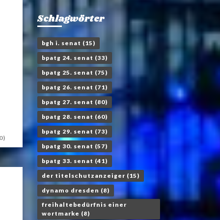
Schlagwörter
bgh i. senat
(15)
bpatg 24. senat
(33)
bpatg 25. senat
(75)
bpatg 26. senat
(71)
bpatg 27. senat
(80)
bpatg 28. senat
(60)
bpatg 29. senat
(73)
0)
bpatg 30. senat
(57)
bpatg 33. senat
(41)
der titelschutzanzeiger
(15)
dynamo dresden
(8)
freihaltebedürfnis einer
wortmarke
(8)