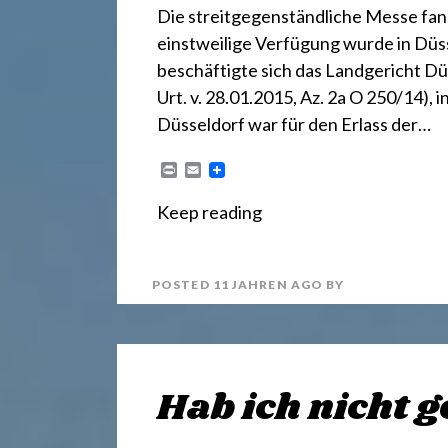
r
Die streitgegenständliche Messe fand
einstweilige Verfügung wurde in Düs
e
beschäftigte sich das Landgericht Dü
Urt. v. 28.01.2015, Az. 2a O 250/14),
c
Düsseldorf war für den Erlass der…
P
E
h
r
m
i
a
Keep reading
n
i
t
l
t
POSTED
11 JAHREN
AGO
BY
2
4
Hab ich nicht g