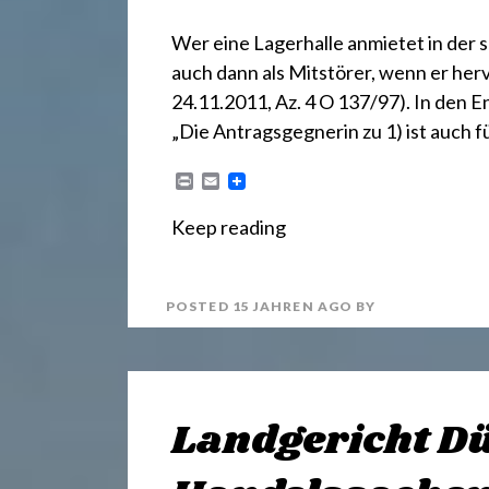
.
Wer eine Lagerhalle anmietet in der 
d
auch dann als Mitstörer, wenn er herv
24.11.2011, Az. 4 O 137/97). In den 
e
„Die Antragsgegnerin zu 1) ist auch 
P
E
r
m
i
a
Keep reading
n
i
t
l
POSTED
15 JAHREN
AGO
BY
Landgericht D