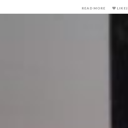
READ MORE
LIKE
(