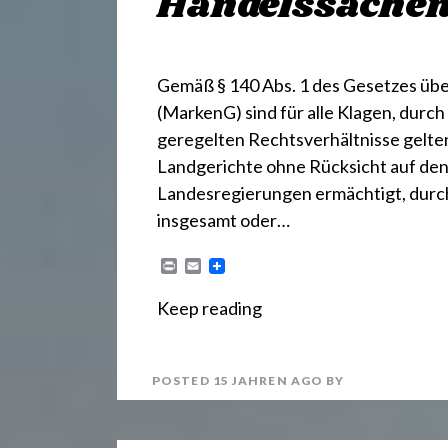
Handelssache
Gemäß § 140 Abs. 1 des Gesetzes üb
(MarkenG) sind für alle Klagen, durc
geregelten Rechtsverhältnisse gelte
Landgerichte ohne Rücksicht auf den 
Landesregierungen ermächtigt, durc
insgesamt oder…
P
E
r
m
i
a
Keep reading
n
i
t
l
POSTED
15 JAHREN
AGO
BY