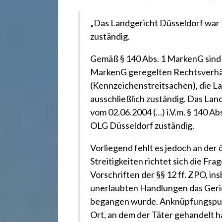
r
„Das Landgericht Düsseldorf war f
e
zuständig.
c
Gemäß § 140 Abs. 1 MarkenG sind f
MarkenG geregelten Rechtsverhäl
(Kennzeichenstreitsachen), die La
h
ausschließlich zuständig. Das Lan
vom 02.06.2004 (…) i.V.m. § 140 A
t
OLG Düsseldorf zuständig.
Vorliegend fehlt es jedoch an der
2
Streitigkeiten richtet sich die Fr
Vorschriften der §§ 12 ff. ZPO, i
4
unerlaubten Handlungen das Geric
begangen wurde. Anknüpfungspunkt
Ort, an dem der Täter gehandelt ha