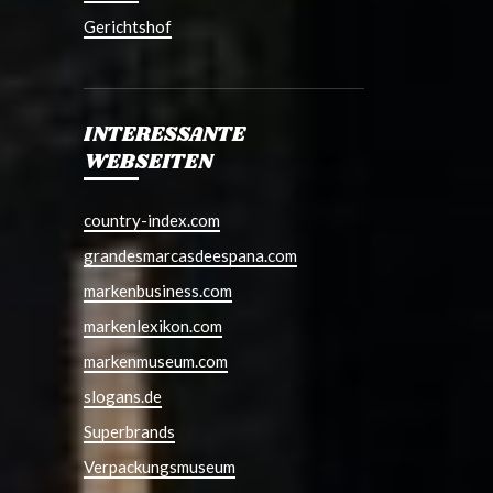
Gerichtshof
INTERESSANTE
WEBSEITEN
country-index.com
grandesmarcasdeespana.com
markenbusiness.com
markenlexikon.com
markenmuseum.com
slogans.de
Superbrands
Verpackungsmuseum