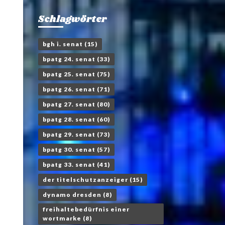
Schlagwörter
bgh i. senat
(15)
bpatg 24. senat
(33)
bpatg 25. senat
(75)
bpatg 26. senat
(71)
bpatg 27. senat
(80)
bpatg 28. senat
(60)
bpatg 29. senat
(73)
bpatg 30. senat
(57)
bpatg 33. senat
(41)
der titelschutzanzeiger
(15)
dynamo dresden
(8)
freihaltebedürfnis einer
wortmarke
(8)