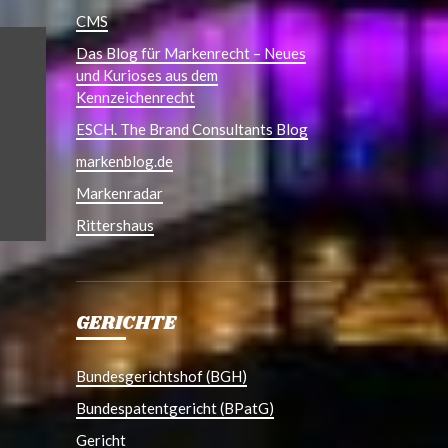
CMS
Das Blog für Markenrecht – Neues
und Kurioses aus dem
Kennzeichenrecht
ESCH. The Brand Consultants Blog
markenblog.de
Markenradar
Rittershaus
GERICHTE
Bundesgerichtshof (BGH)
Bundespatentgericht (BPatG)
Gericht