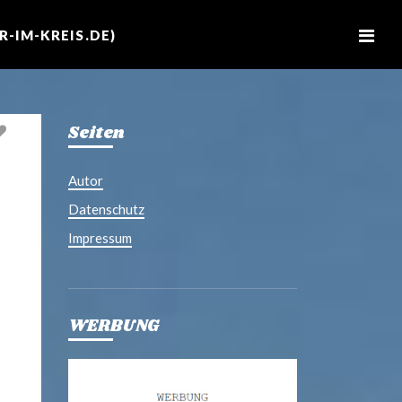
M
e
-IM-KREIS.DE)
n
u
Seiten
Autor
Datenschutz
Impressum
WERBUNG