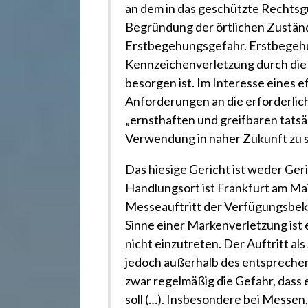
.
an dem in das geschützte Rechtsgu
Begründung der örtlichen Zuständi
d
Erstbegehungsgefahr. Erstbegehu
Kennzeichenverletzung durch die 
e
besorgen ist. Im Interesse eines 
Anforderungen an die erforderlic
„ernsthaften und greifbaren tatsä
Verwendung in naher Zukunft zu st
Das hiesige Gericht ist weder Ger
Handlungsort ist Frankfurt am Ma
Messeauftritt der Verfügungsbekl
Sinne einer Markenverletzung ist 
nicht einzutreten. Der Auftritt al
jedoch außerhalb des entsprech
zwar regelmäßig die Gefahr, dass
soll (…). Insbesondere bei Messen,