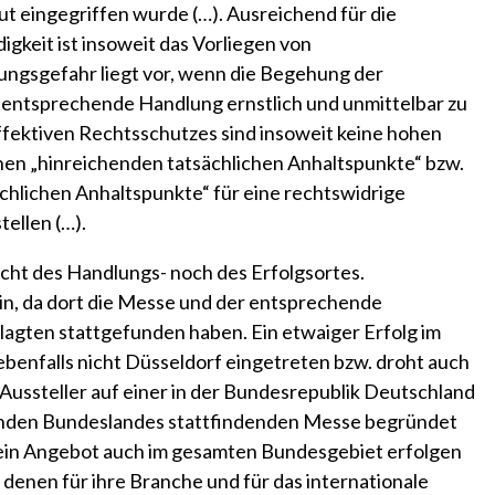
t eingegriffen wurde (…). Ausreichend für die
gkeit ist insoweit das Vorliegen von
ngsgefahr liegt vor, wenn die Begehung der
entsprechende Handlung ernstlich und unmittelbar zu
effektiven Rechtsschutzes sind insoweit keine hohen
hen „hinreichenden tatsächlichen Anhaltspunkte“ bzw.
chlichen Anhaltspunkte“ für eine rechtswidrige
ellen (…).
icht des Handlungs- noch des Erfolgsortes.
in, da dort die Messe und der entsprechende
agten stattgefunden haben. Ein etwaiger Erfolg im
ebenfalls nicht Düsseldorf eingetreten bzw. droht auch
s Aussteller auf einer in der Bundesrepublik Deutschland
enden Bundeslandes stattfindenden Messe begründet
 ein Angebot auch im gesamten Bundesgebiet erfolgen
 denen für ihre Branche und für das internationale