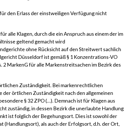
ür den Erlass der einstweiligen Verfügung nicht
ür alle Klagen, durch die ein Anspruch aus einem der im
tnisse geltend gemacht wird
ndgerichte ohne Rücksicht auf den Streitwert sachlich
dgericht Düsseldorf ist gemäß § 1 Konzentrations-VO
bs. 2 MarkenG für alle Markenstreitsachen im Bezirk des
 örtlichen Zuständigkeit. Bei markenrechtlichen
age der örtlichen Zuständigkeit nach den allgemeinen
nsbesondere § 32 ZPO (…). Demnach ist für Klagen aus
ht zuständig, in dessen Bezirk die unerlaubte Handlung
 ist folglich der Begehungsort. Dies ist sowohl der
t (Handlungsort), als auch der Erfolgsort, d.h. der Ort,