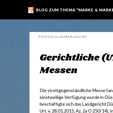
BLOG ZUM THEMA "MARKE & MARKE
m
a
POSTED
11 JAHREN
AGO
BY
r
Gerichtliche (
k
Messen
e
Die streitgegenständliche Messe fand
n
einstweilige Verfügung wurde in Düs
beschäftigte sich das Landgericht Dü
Urt. v. 28.01.2015, Az. 2a O 250/14)
, 