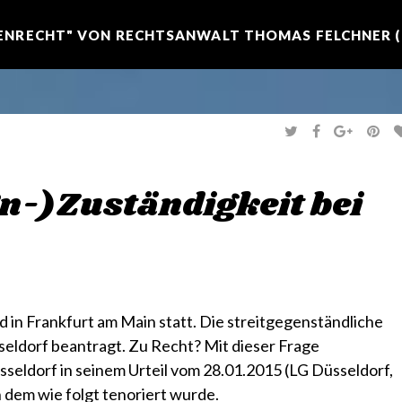
NRECHT" VON RECHTSANWALT THOMAS FELCHNER (R
T
F
G
P
W
A
O
I
I
C
O
N
T
E
G
T
T
B
L
E
E
O
E
R
Un-)Zuständigkeit bei
R
O
+
E
K
S
T
 in Frankfurt am Main statt. Die streitgegenständliche
seldorf beantragt. Zu Recht? Mit dieser Frage
sseldorf in seinem Urteil vom 28.01.2015
(LG Düsseldorf,
in dem wie folgt tenoriert wurde.