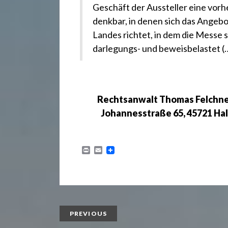
Geschäft der Aussteller eine vorh
denkbar, in denen sich das Angebo
Landes richtet, in dem die Messe s
darlegungs- und beweisbelastet (…
Rechtsanwalt Thomas Felchner
Johannesstraße 65, 45721 Halt
P
E
r
m
i
a
n
i
t
l
PREVIOUS