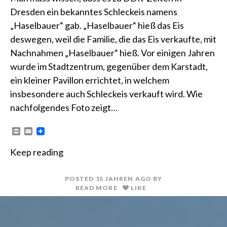
Dresden ein bekanntes Schleckeis namens
„Haselbauer“ gab. „Haselbauer“ hieß das Eis
deswegen, weil die Familie, die das Eis verkaufte, mit
Nachnahmen „Haselbauer“ hieß. Vor einigen Jahren
wurde im Stadtzentrum, gegenüber dem Karstadt,
ein kleiner Pavillon errichtet, in welchem
insbesondere auch Schleckeis verkauft wird. Wie
nachfolgendes Foto zeigt…
P
E
r
m
i
a
Keep reading
n
i
t
l
POSTED
15 JAHREN
AGO
BY
READ MORE
LIKE