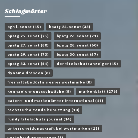
Schlagwörter
bgh i. senat
(15)
bpatg 24. senat
(33)
bpatg 25. senat
(75)
bpatg 26. senat
(71)
bpatg 27. senat
(80)
bpatg 28. senat
(60)
bpatg 29. senat
(73)
bpatg 30. senat
(57)
bpatg 33. senat
(41)
der titelschutzanzeiger
(15)
dynamo dresden
(8)
freihaltebedürfnis einer wortmarke
(8)
kennzeichnungsschwäche
(8)
markenblatt
(276)
patent- und markenämter international
(11)
rechtserhaltende benutzung
(10)
rundy titelschutz journal
(14)
unterscheidungskraft bei wortmarken
(11)
verkehrsdurchsetzung
(8)