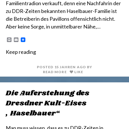
Familientradion verkauft, denn eine Nachfahrin der
zu DDR-Zeiten bekannten Haselbauer-Familie ist
die Betreiberin des Pavillons offensichtlich nicht.
Aber keine Sorge, in unmittelbarer Nähe,…
P
E
r
m
i
a
Keep reading
n
i
t
l
POSTED
15 JAHREN
AGO
BY
READ MORE
LIKE
Die Auferstehung des
Dresdner Kult-Eises
„Haselbauer“
Man muss wissen, dass es zu DDR-Zeiten in