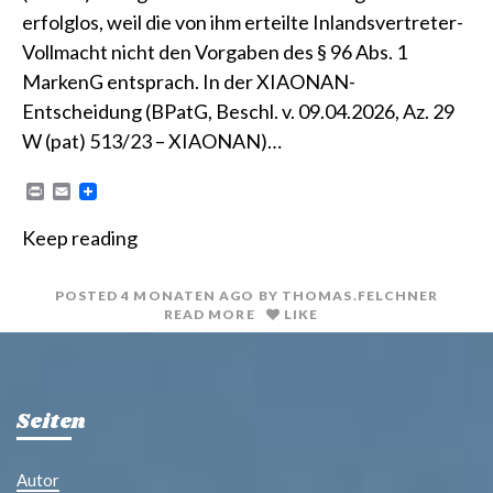
erfolglos, weil die von ihm erteilte Inlandsvertreter-
Vollmacht nicht den Vorgaben des § 96 Abs. 1
MarkenG entsprach. In der XIAONAN-
Entscheidung (BPatG, Beschl. v. 09.04.2026, Az. 29
W (pat) 513/23 – XIAONAN)…
P
E
r
m
i
a
Keep reading
n
i
t
l
POSTED
4 MONATEN
AGO
BY
THOMAS.FELCHNER
READ MORE
LIKE
Seiten
Autor