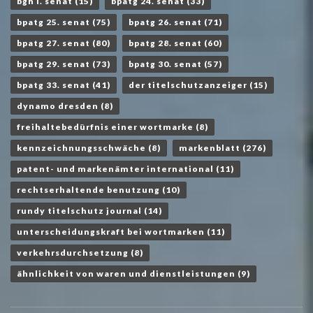
bgh i. senat
(15)
bpatg 24. senat
(33)
bpatg 25. senat
(75)
bpatg 26. senat
(71)
bpatg 27. senat
(80)
bpatg 28. senat
(60)
bpatg 29. senat
(73)
bpatg 30. senat
(57)
bpatg 33. senat
(41)
der titelschutzanzeiger
(15)
dynamo dresden
(8)
freihaltebedürfnis einer wortmarke
(8)
kennzeichnungsschwäche
(8)
markenblatt
(276)
patent- und markenämter international
(11)
rechtserhaltende benutzung
(10)
rundy titelschutz journal
(14)
unterscheidungskraft bei wortmarken
(11)
verkehrsdurchsetzung
(8)
ähnlichkeit von waren und dienstleistungen
(9)