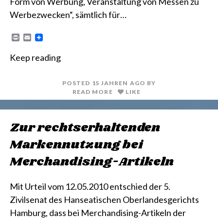
Form von Werbung, Veranstaltung von Messen zu
Werbezwecken“, sämtlich für…
P
E
r
m
i
a
Keep reading
n
i
t
l
POSTED
15 JAHREN
AGO
BY
READ MORE
LIKE
Zur rechtserhaltenden
Markennutzung bei
Merchandising-Artikeln
Mit Urteil vom 12.05.2010 entschied der 5.
Zivilsenat des Hanseatischen Oberlandesgerichts
Hamburg, dass bei Merchandising-Artikeln der