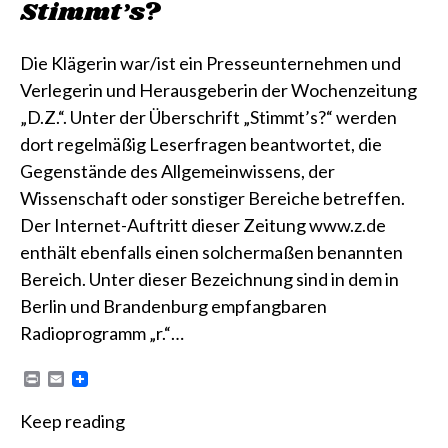
Stimmt’s?
Die Klägerin war/ist ein Presseunternehmen und
Verlegerin und Herausgeberin der Wochenzeitung
„D.Z.“. Unter der Überschrift „Stimmt’s?“ werden
dort regelmäßig Leserfragen beantwortet, die
Gegenstände des Allgemeinwissens, der
Wissenschaft oder sonstiger Bereiche betreffen.
Der Internet-Auftritt dieser Zeitung www.z.de
enthält ebenfalls einen solchermaßen benannten
Bereich. Unter dieser Bezeichnung sind in dem in
Berlin und Brandenburg empfangbaren
Radioprogramm „r.“…
P
E
r
m
i
a
Keep reading
n
i
t
l