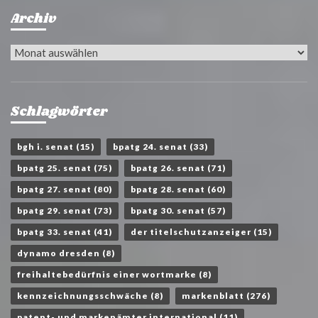
Archiv
Archiv
Schlagwörter
bgh i. senat
(15)
bpatg 24. senat
(33)
bpatg 25. senat
(75)
bpatg 26. senat
(71)
bpatg 27. senat
(80)
bpatg 28. senat
(60)
bpatg 29. senat
(73)
bpatg 30. senat
(57)
bpatg 33. senat
(41)
der titelschutzanzeiger
(15)
dynamo dresden
(8)
freihaltebedürfnis einer wortmarke
(8)
kennzeichnungsschwäche
(8)
markenblatt
(276)
patent- und markenämter international
(11)