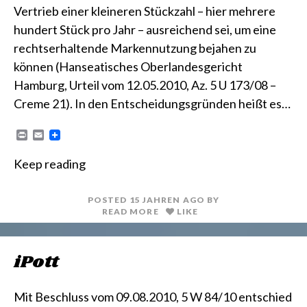
Vertrieb einer kleineren Stückzahl – hier mehrere
hundert Stück pro Jahr – ausreichend sei, um eine
rechtserhaltende Markennutzung bejahen zu
können (Hanseatisches Oberlandesgericht
Hamburg, Urteil vom 12.05.2010, Az. 5 U 173/08 –
Creme 21). In den Entscheidungsgründen heißt es…
P
E
r
m
i
a
Keep reading
n
i
t
l
POSTED
15 JAHREN
AGO
BY
READ MORE
LIKE
iPott
Mit Beschluss vom 09.08.2010, 5 W 84/10 entschied