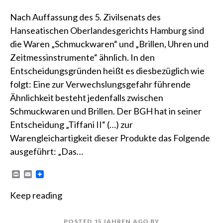
Nach Auffassung des 5. Zivilsenats des
Hanseatischen Oberlandesgerichts Hamburg sind
die Waren „Schmuckwaren“ und „Brillen, Uhren und
Zeitmessinstrumente“ ähnlich. In den
Entscheidungsgründen heißt es diesbezüglich wie
folgt: Eine zur Verwechslungsgefahr führende
Ähnlichkeit besteht jedenfalls zwischen
Schmuckwaren und Brillen. Der BGH hat in seiner
Entscheidung „Tiffani II“ (…) zur
Warengleichartigkeit dieser Produkte das Folgende
ausgeführt: „Das…
P
E
r
m
i
a
Keep reading
n
i
t
l
POSTED
15 JAHREN
AGO
BY