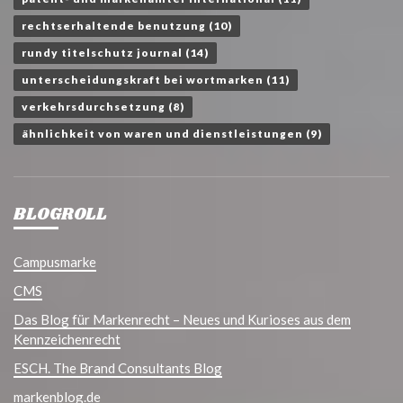
rechtserhaltende benutzung
(10)
rundy titelschutz journal
(14)
unterscheidungskraft bei wortmarken
(11)
verkehrsdurchsetzung
(8)
ähnlichkeit von waren und dienstleistungen
(9)
BLOGROLL
Campusmarke
CMS
Das Blog für Markenrecht – Neues und Kurioses aus dem
Kennzeichenrecht
ESCH. The Brand Consultants Blog
markenblog.de