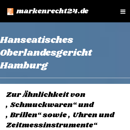
markenrecht24.de
e
n
u
Hanseatisches
Oberlandesgericht
Hamburg
Zur Ähnlichkeit von
„Schmuckwaren“ und
„Brillen“ sowie „Uhren und
Zeitmessinstrumente“