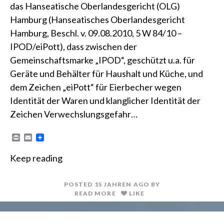
das Hanseatische Oberlandesgericht (OLG)
Hamburg (Hanseatisches Oberlandesgericht
Hamburg, Beschl. v. 09.08.2010, 5 W 84/10 –
IPOD/eiPott), dass zwischen der
Gemeinschaftsmarke „IPOD“, geschützt u.a. für
Geräte und Behälter für Haushalt und Küche, und
dem Zeichen „eiPott“ für Eierbecher wegen
Identität der Waren und klanglicher Identität der
Zeichen Verwechslungsgefahr…
P
E
r
m
i
a
Keep reading
n
i
t
l
POSTED
15 JAHREN
AGO
BY
READ MORE
LIKE