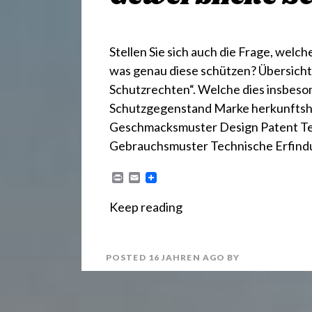
Stellen Sie sich auch die Frage, wel
was genau diese schützen? Übersicht 
Schutzrechten“. Welche dies insbeson
Schutzgegenstand Marke herkunftsh
Geschmacksmuster Design Patent Tech
Gebrauchsmuster Technische Erfindu
P
E
r
m
i
a
Keep reading
n
i
t
l
POSTED
16 JAHREN
AGO
BY