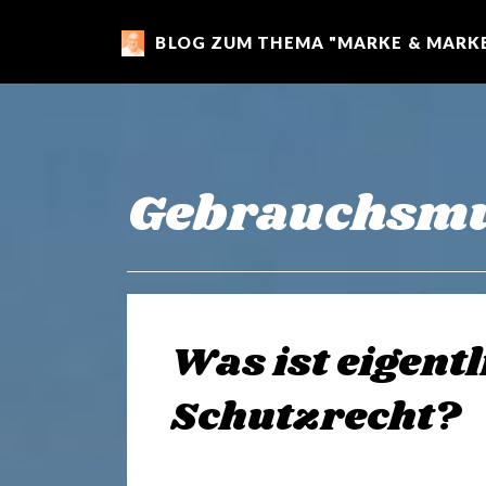
BLOG ZUM THEMA "MARKE & MARKE
m
a
r
Gebrauchsmu
k
e
Was ist eigent
n
Schutzrecht?