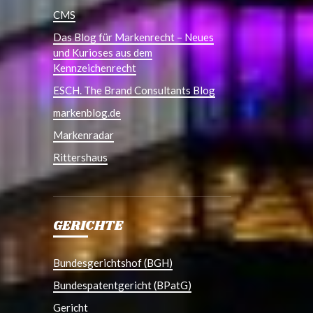
CMS
Das Blog für Markenrecht – Neues
und Kurioses aus dem
Kennzeichenrecht
ESCH. The Brand Consultants Blog
markenblog.de
Markenradar
Rittershaus
GERICHTE
Bundesgerichtshof (BGH)
Bundespatentgericht (BPatG)
Gericht