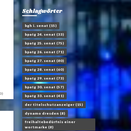
Schlagwörter
bgh i. senat
(15)
bpatg 24. senat
(33)
bpatg 25. senat
(75)
bpatg 26. senat
(71)
bpatg 27. senat
(80)
bpatg 28. senat
(60)
bpatg 29. senat
(73)
bpatg 30. senat
(57)
0)
bpatg 33. senat
(41)
der titelschutzanzeiger
(15)
dynamo dresden
(8)
freihaltebedürfnis einer
wortmarke
(8)