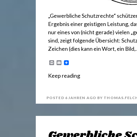
.
d
„Gewerbliche Schutzrechte“ schützen 
Ergebnis einer geistigen Leistung, d
nur eines von (nicht gerade) vielen 
e
sind, zeigt folgende Übersicht: Sch
Zeichen (dies kann ein Wort, ein Bild
P
E
r
m
i
a
Keep reading
n
i
t
l
POSTED
6 JAHREN
AGO
BY
THOMAS.FELC
Gewerbliche S