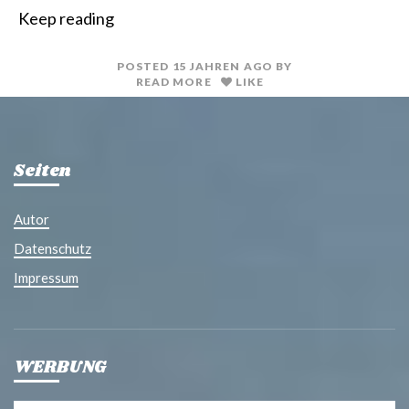
i
a
Keep reading
n
i
t
l
POSTED
15 JAHREN
AGO
BY
READ MORE
LIKE
Seiten
Autor
Datenschutz
Impressum
WERBUNG