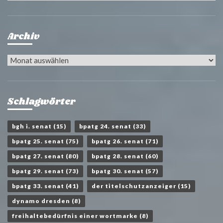
Archiv
Archiv
Schlagwörter
bgh i. senat
(15)
bpatg 24. senat
(33)
bpatg 25. senat
(75)
bpatg 26. senat
(71)
bpatg 27. senat
(80)
bpatg 28. senat
(60)
bpatg 29. senat
(73)
bpatg 30. senat
(57)
bpatg 33. senat
(41)
der titelschutzanzeiger
(15)
dynamo dresden
(8)
freihaltebedürfnis einer wortmarke
(8)