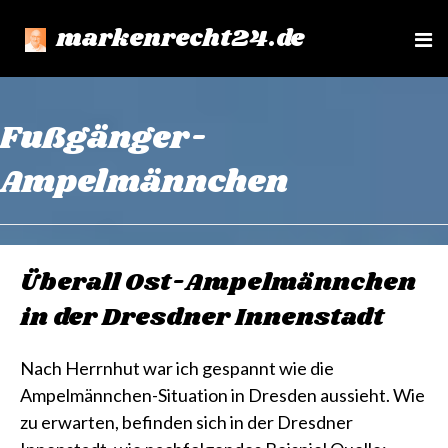
markenrecht24.de
e
n
u
Fußgänger-
Ampelmännchen
Überall Ost-Ampelmännchen
in der Dresdner Innenstadt
Nach Herrnhut war ich gespannt wie die
Ampelmännchen-Situation in Dresden aussieht. Wie
zu erwarten, befinden sich in der Dresdner