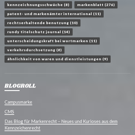
kennzeichnungsschwäche
(8)
markenblatt
(276)
patent- und markenämter international
(11)
rechtserhaltende benutzung
(10)
rundy titelschutz journal
(14)
unterscheidungskraft bei wortmarken
(11)
verkehrsdurchsetzung
(8)
ähnlichkeit von waren und dienstleistungen
(9)
BLOGROLL
Campusmarke
CMS
Das Blog für Markenrecht – Neues und Kurioses aus dem
Kennzeichenrecht