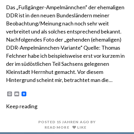
Das „Fußgänger-Ampelmännchen“ der ehemaligen
DDR ist in den neuen Bundesländern meiner
Beobachtung/Meinung nach noch sehr weit
verbreitet und als solches entsprechend bekannt.
Nachfolgendes Foto der „gehenden (ehemaligen)
DDR-Ampelmännchen-Variante“ Quelle: Thomas
Felchner habe ich beispielsweise erst vor kurzem in
der im südöstlichen Teil Sachsens gelegenen
Kleinstadt Herrnhut gemacht. Vor diesem
Hintergrund scheint mir, betrachtet man die…
P
E
r
m
i
a
Keep reading
n
i
t
l
POSTED
15 JAHREN
AGO
BY
READ MORE
LIKE