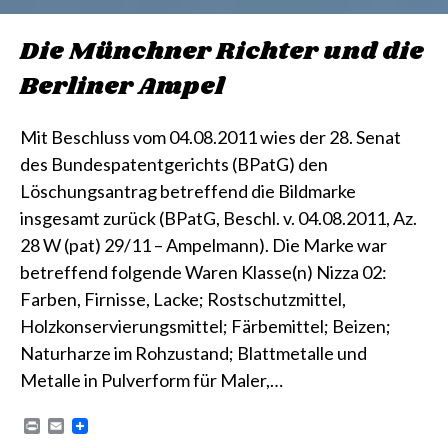
Die Münchner Richter und die
Berliner Ampel
Mit Beschluss vom 04.08.2011 wies der 28. Senat
des Bundespatentgerichts (BPatG) den
Löschungsantrag betreffend die Bildmarke
insgesamt zurück (BPatG, Beschl. v. 04.08.2011, Az.
28 W (pat) 29/11 – Ampelmann). Die Marke war
betreffend folgende Waren Klasse(n) Nizza 02:
Farben, Firnisse, Lacke; Rostschutzmittel,
Holzkonservierungsmittel; Färbemittel; Beizen;
Naturharze im Rohzustand; Blattmetalle und
Metalle in Pulverform für Maler,…
P
E
r
m