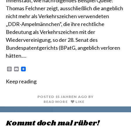
Innenstadt, wie nachfolgendes Beispiel Quelle:
Thomas Felchner zeigt, ausschließlich die angeblich
nicht mehr als Verkehrszeichen verwendeten
„DDR-Ampelmännchen“, die ihre rechtliche
Bedeutung als Verkehrszeichen mit der
Wiedervereinigung, so der 28. Senat des
Bundespatentgerichts (BPatG, angeblich verloren
hätten.…
P
E
r
m
i
a
Keep reading
n
i
t
l
POSTED
15 JAHREN
AGO
BY
READ MORE
LIKE
Kommt doch mal rüber!