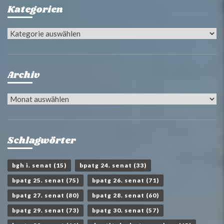
Kategorien
Kategorien
Archiv
Archiv
Schlagwörter
bgh i. senat
(15)
bpatg 24. senat
(33)
bpatg 25. senat
(75)
bpatg 26. senat
(71)
bpatg 27. senat
(80)
bpatg 28. senat
(60)
bpatg 29. senat
(73)
bpatg 30. senat
(57)