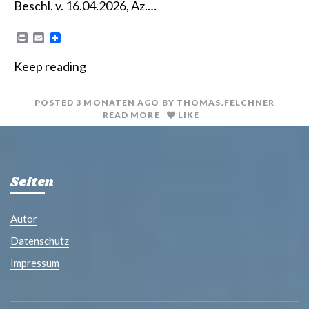
Beschl. v. 16.04.2026, Az.…
P
E
r
m
i
a
Keep reading
n
i
t
l
POSTED
3 MONATEN
AGO
BY
THOMAS.FELCHNER
READ MORE
LIKE
Seiten
Autor
Datenschutz
Impressum