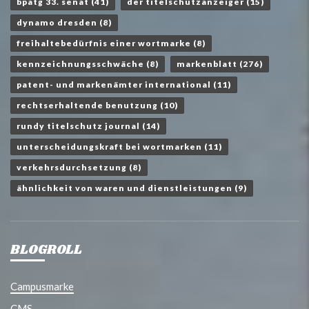
bpatg 33. senat
(41)
der titelschutzanzeiger
(15)
dynamo dresden
(8)
freihaltebedürfnis einer wortmarke
(8)
kennzeichnungsschwäche
(8)
markenblatt
(276)
patent- und markenämter international
(11)
rechtserhaltende benutzung
(10)
rundy titelschutz journal
(14)
unterscheidungskraft bei wortmarken
(11)
verkehrsdurchsetzung
(8)
ähnlichkeit von waren und dienstleistungen
(9)
BLOGROLL
Campusmarke
CMS