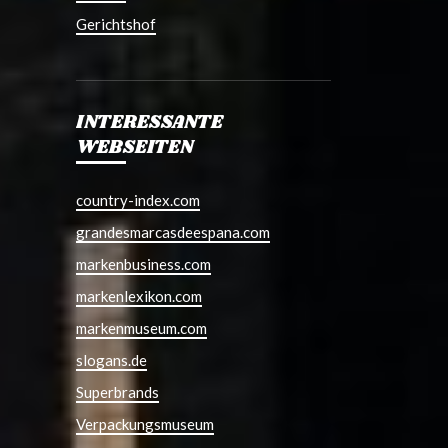
Gerichtshof
INTERESSANTE
WEBSEITEN
country-index.com
grandesmarcasdeespana.com
markenbusiness.com
markenlexikon.com
markenmuseum.com
slogans.de
Superbrands
Verpackungsmuseum