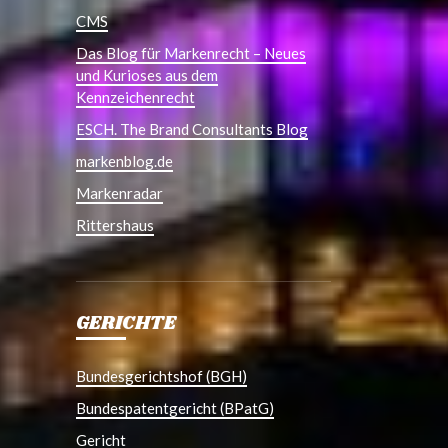
CMS
Das Blog für Markenrecht – Neues
und Kurioses aus dem
Kennzeichenrecht
ESCH. The Brand Consultants Blog
markenblog.de
Markenradar
Rittershaus
GERICHTE
Bundesgerichtshof (BGH)
Bundespatentgericht (BPatG)
Gericht