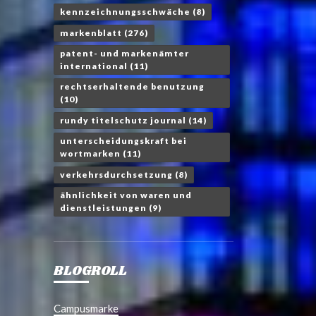
kennzeichnungsschwäche
(8)
markenblatt
(276)
patent- und markenämter
international
(11)
rechtserhaltende benutzung
(10)
rundy titelschutz journal
(14)
unterscheidungskraft bei
wortmarken
(11)
verkehrsdurchsetzung
(8)
ähnlichkeit von waren und
dienstleistungen
(9)
BLOGROLL
Campusmarke