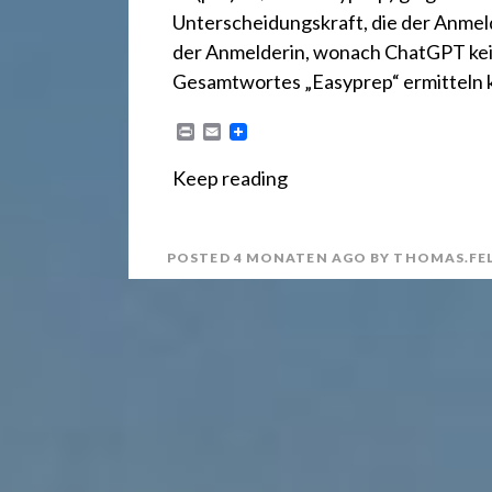
r
Unterscheidungskraft, die der Anme
e
der Anmelderin, wonach ChatGPT kei
Gesamtwortes „Easyprep“ ermitteln k
c
P
E
r
m
i
a
Keep reading
n
i
h
t
l
POSTED
4 MONATEN
AGO
BY
THOMAS.FE
t
2
4