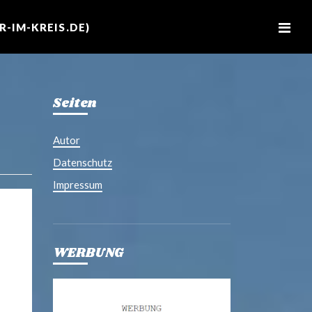
M
e
-IM-KREIS.DE)
n
u
Seiten
Autor
Datenschutz
Impressum
WERBUNG