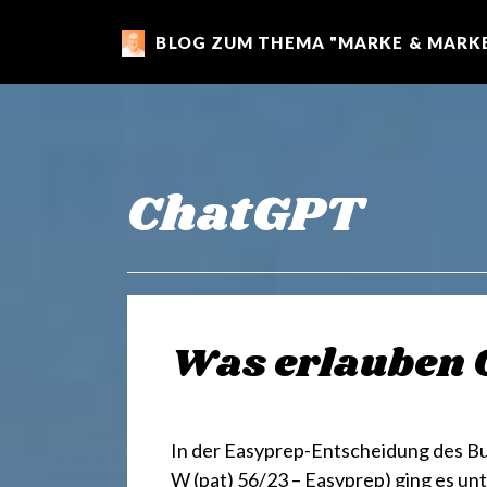
BLOG ZUM THEMA "MARKE & MARKE
m
a
r
ChatGPT
k
e
Was erlauben
n
In der Easyprep-Entscheidung des Bun
W (pat) 56/23 – Easyprep) ging es un