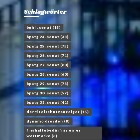
Schlagwörter
bgh i. senat
(15)
bpatg 24. senat
(33)
bpatg 25. senat
(75)
bpatg 26. senat
(71)
bpatg 27. senat
(80)
bpatg 28. senat
(60)
bpatg 29. senat
(73)
bpatg 30. senat
(57)
bpatg 33. senat
(41)
der titelschutzanzeiger
(15)
dynamo dresden
(8)
freihaltebedürfnis einer
wortmarke
(8)