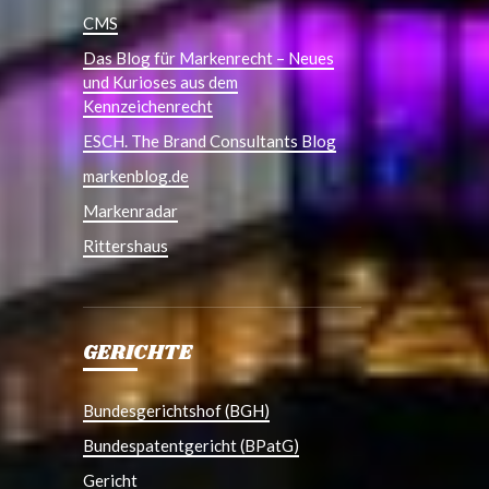
CMS
Das Blog für Markenrecht – Neues
und Kurioses aus dem
Kennzeichenrecht
ESCH. The Brand Consultants Blog
markenblog.de
Markenradar
Rittershaus
GERICHTE
Bundesgerichtshof (BGH)
Bundespatentgericht (BPatG)
Gericht