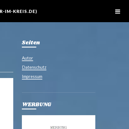
M
e
-IM-KREIS.DE)
n
u
Seiten
Autor
Datenschutz
Impressum
WERBUNG