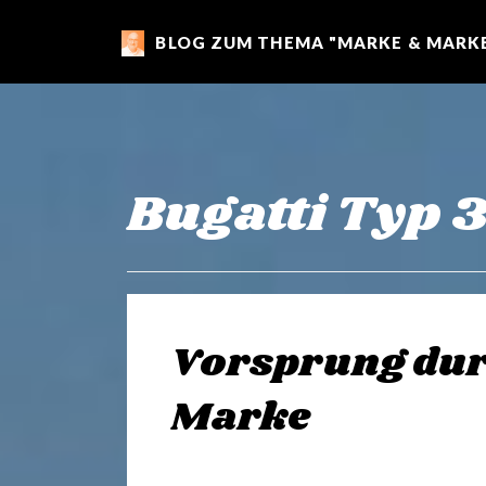
BLOG ZUM THEMA "MARKE & MARKE
m
a
r
Bugatti Typ 
k
e
Vorsprung dur
n
Marke