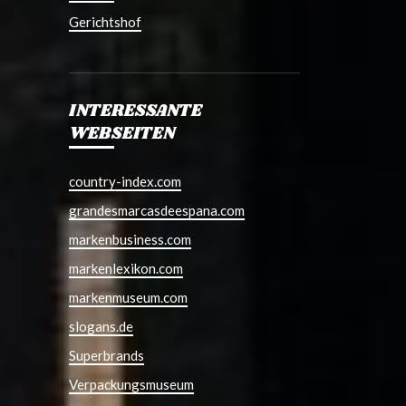
Gerichtshof
INTERESSANTE
WEBSEITEN
country-index.com
grandesmarcasdeespana.com
markenbusiness.com
markenlexikon.com
markenmuseum.com
slogans.de
Superbrands
Verpackungsmuseum