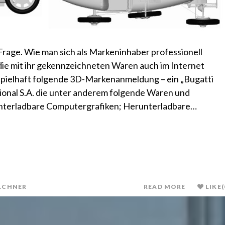
 Frage. Wie man sich als Markeninhaber professionell
die mit ihr gekennzeichneten Waren auch im Internet
ispielhaft folgende 3D-Markenanmeldung – ein „Bugatti
tional S.A. die unter anderem folgende Waren und
unterladbare Computergrafiken; Herunterladbare…
LCHNER
READ MORE
LIKE
(