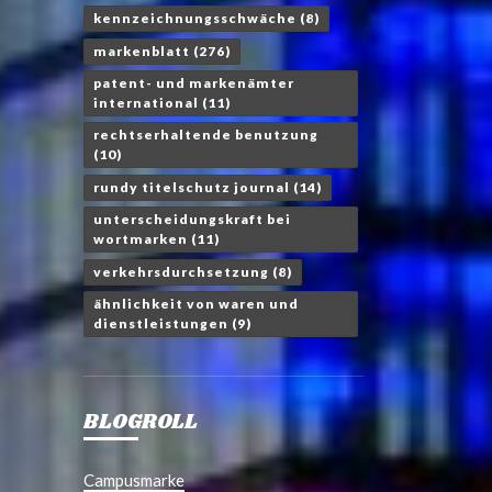
kennzeichnungsschwäche
(8)
markenblatt
(276)
patent- und markenämter
international
(11)
rechtserhaltende benutzung
(10)
rundy titelschutz journal
(14)
unterscheidungskraft bei
wortmarken
(11)
verkehrsdurchsetzung
(8)
ähnlichkeit von waren und
dienstleistungen
(9)
BLOGROLL
Campusmarke