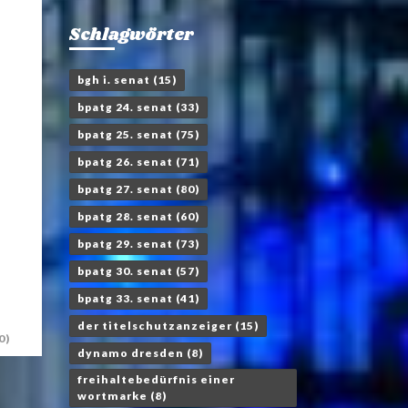
Schlagwörter
bgh i. senat
(15)
bpatg 24. senat
(33)
bpatg 25. senat
(75)
bpatg 26. senat
(71)
bpatg 27. senat
(80)
bpatg 28. senat
(60)
bpatg 29. senat
(73)
bpatg 30. senat
(57)
bpatg 33. senat
(41)
der titelschutzanzeiger
(15)
0)
dynamo dresden
(8)
freihaltebedürfnis einer
wortmarke
(8)