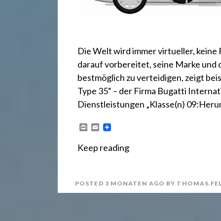
.
d
Die Welt wird immer virtueller, keine
e
darauf vorbereitet, seine Marke und 
bestmöglich zu verteidigen, zeigt be
Type 35“ – der Firma Bugatti Interna
Dienstleistungen „Klasse(n) 09:Her
P
E
r
m
i
a
Keep reading
n
i
t
l
POSTED
3 MONATEN
AGO
BY
THOMAS.FE