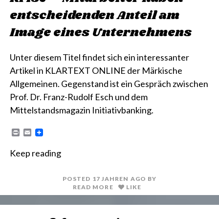
entscheidenden Anteil am
Image eines Unternehmens
Unter diesem Titel findet sich ein interessanter
Artikel in KLARTEXT ONLINE der Märkische
Allgemeinen. Gegenstand ist ein Gespräch zwischen
Prof. Dr. Franz-Rudolf Esch und dem
Mittelstandsmagazin Initiativbanking.
P
E
r
m
i
a
Keep reading
n
i
t
l
POSTED
17 JAHREN
AGO
BY
READ MORE
LIKE