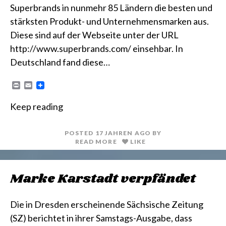
Superbrands in nunmehr 85 Ländern die besten und
stärksten Produkt- und Unternehmensmarken aus.
Diese sind auf der Webseite unter der URL
http://www.superbrands.com/ einsehbar. In
Deutschland fand diese…
P
E
r
m
i
a
Keep reading
n
i
t
l
POSTED
17 JAHREN
AGO
BY
READ MORE
LIKE
Marke Karstadt verpfändet
Die in Dresden erscheinende Sächsische Zeitung
(SZ) berichtet in ihrer Samstags-Ausgabe, dass