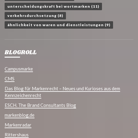
unterscheidungskraft bei wortmarken
(11)
verkehrsdurchsetzung
(8)
ähnlichkeit von waren und dienstleistungen
(9)
BLOGROLL
Campusmarke
CMS
Das Blog für Markenrecht – Neues und Kurioses aus dem
Kennzeichenrecht
ESCH. The Brand Consultants Blog
markenblog.de
Markenradar
Rittershaus