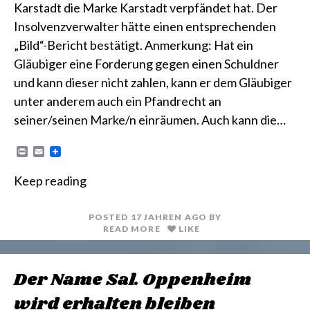
Karstadt die Marke Karstadt verpfändet hat. Der
Insolvenzverwalter hätte einen entsprechenden
„Bild“-Bericht bestätigt. Anmerkung: Hat ein
Gläubiger eine Forderung gegen einen Schuldner
und kann dieser nicht zahlen, kann er dem Gläubiger
unter anderem auch ein Pfandrecht an
seiner/seinen Marke/n einräumen. Auch kann die…
P
E
r
m
i
a
Keep reading
n
i
t
l
POSTED
17 JAHREN
AGO
BY
READ MORE
LIKE
Der Name Sal. Oppenheim
wird erhalten bleiben