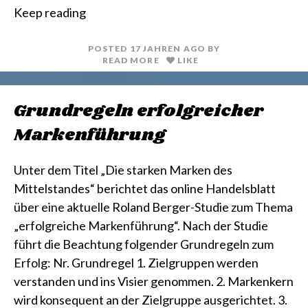
i
a
Keep reading
n
i
t
l
POSTED
17 JAHREN
AGO
BY
READ MORE
LIKE
Grundregeln erfolgreicher
Markenführung
Unter dem Titel „Die starken Marken des
Mittelstandes“ berichtet das online Handelsblatt
über eine aktuelle Roland Berger-Studie zum Thema
„erfolgreiche Markenführung“. Nach der Studie
führt die Beachtung folgender Grundregeln zum
Erfolg: Nr. Grundregel 1. Zielgruppen werden
verstanden und ins Visier genommen. 2. Markenkern
wird konsequent an der Zielgruppe ausgerichtet. 3.