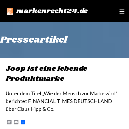
markenrecht24.de
e
n
u
Presseartikel
Joop ist eine lebende
Produktmarke
Unter dem Titel „Wie der Mensch zur Marke wird“
berichtet FINANCIAL TIMES DEUTSCHLAND
über Claus Hipp & Co.
P
E
r
m