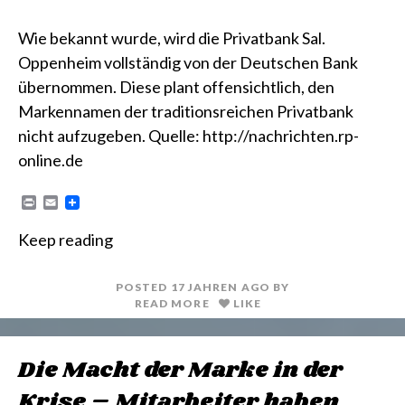
Wie bekannt wurde, wird die Privatbank Sal.
Oppenheim vollständig von der Deutschen Bank
übernommen. Diese plant offensichtlich, den
Markennamen der traditionsreichen Privatbank
nicht aufzugeben. Quelle: http://nachrichten.rp-
online.de
P
E
r
m
i
a
Keep reading
n
i
t
l
POSTED
17 JAHREN
AGO
BY
READ MORE
LIKE
Die Macht der Marke in der
Krise – Mitarbeiter haben