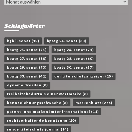
Archiv
Schlagwörter
bgh i. senat
(15)
bpatg 24. senat
(33)
bpatg 25. senat
(75)
bpatg 26. senat
(71)
bpatg 27. senat
(80)
bpatg 28. senat
(60)
bpatg 29. senat
(73)
bpatg 30. senat
(57)
bpatg 33. senat
(41)
der titelschutzanzeiger
(15)
dynamo dresden
(8)
freihaltebedürfnis einer wortmarke
(8)
kennzeichnungsschwäche
(8)
markenblatt
(276)
patent- und markenämter international
(11)
rechtserhaltende benutzung
(10)
rundy titelschutz journal
(14)