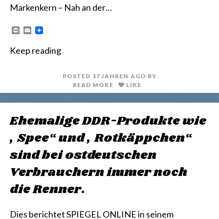
Markenkern – Nah an der…
P
E
r
m
i
a
Keep reading
n
i
t
l
POSTED
17 JAHREN
AGO
BY
READ MORE
LIKE
Ehemalige DDR-Produkte wie
„Spee“ und „Rotkäppchen“
sind bei ostdeutschen
Verbrauchern immer noch
die Renner.
Dies berichtet SPIEGEL ONLINE in seinem