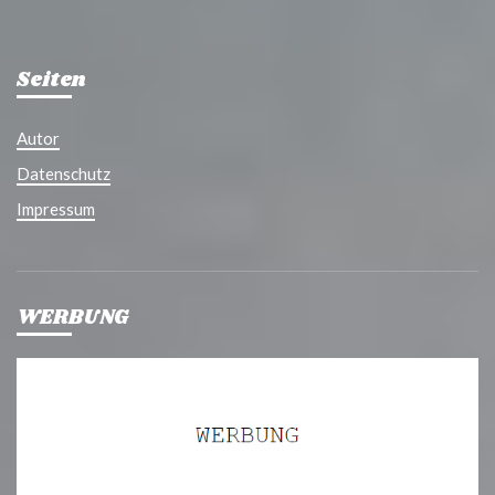
DER
BEITRÄGE
Seiten
Autor
Datenschutz
Impressum
WERBUNG