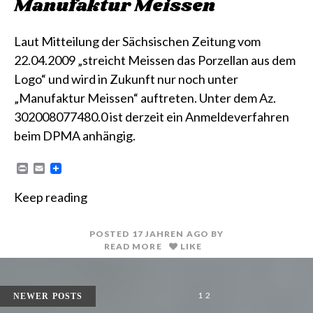
Manufaktur Meissen
Laut Mitteilung der Sächsischen Zeitung vom
22.04.2009 „streicht Meissen das Porzellan aus dem
Logo“ und wird in Zukunft nur noch unter
„Manufaktur Meissen“ auftreten. Unter dem Az.
302008077480.0 ist derzeit ein Anmeldeverfahren
beim DPMA anhängig.
P
E
r
m
i
a
Keep reading
n
i
t
l
POSTED
17 JAHREN
AGO
BY
READ MORE
LIKE
SEITENNUMMERIERUNG
1
2
NEWER POSTS