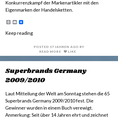
Konkurrenzkampf der Markenartikler mit den
Eigenmarken der Handelsketten.
P
E
r
m
i
a
Keep reading
n
i
t
l
POSTED
17 JAHREN
AGO
BY
READ MORE
LIKE
Superbrands Germany
2009/2010
Laut Mitteilung der Welt am Sonntag stehen die 65
Superbrands Germany 2009/2010 fest. Die
Gewinner wurden in einem Buch verewigt.
Anmerkung: Seit über 14 Jahren ehrt und zeichnet