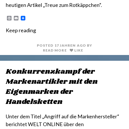
heutigen Artikel „Treue zum Rotkäppchen“.
P
E
r
m
i
a
Keep reading
n
i
t
l
POSTED
17 JAHREN
AGO
BY
READ MORE
LIKE
Konkurrenzkampf der
Markenartikler mit den
Eigenmarken der
Handelsketten
Unter dem Titel „Angriff auf die Markenhersteller“
berichtet WELT ONLINE über den