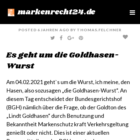
markenrecht24.de
e
n
u
POSTED
6 JAHREN
AGO
BY
THOMAS.FELCHNER
T
F
G
P
W
A
O
I
I
C
O
N
T
E
G
T
Es geht um die Goldhasen-
T
B
L
E
E
O
E
R
R
O
+
E
Wurst
K
S
T
Am 04.02.2021 geht`s um die Wurst, ich meine, den
Hasen, also sozusagen „die Goldhasen-Wurst“. An
diesem Tag entscheidet der Bundesgerichtshof
(BGH) nämlich über die Frage, ob der Goldton des
„Lindt Goldhasen“ durch Benutzung und
Bekanntheit Markenschutz kraft Verkehrsgeltung
genießt oder nicht. Dies ist einer
aktuellen