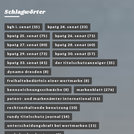
Schlagwörter
bgh i. senat
(15)
bpatg 24. senat
(33)
bpatg 25. senat
(75)
bpatg 26. senat
(71)
bpatg 27. senat
(80)
bpatg 28. senat
(60)
bpatg 29. senat
(73)
bpatg 30. senat
(57)
bpatg 33. senat
(41)
der titelschutzanzeiger
(15)
dynamo dresden
(8)
freihaltebedürfnis einer wortmarke
(8)
kennzeichnungsschwäche
(8)
markenblatt
(276)
patent- und markenämter international
(11)
rechtserhaltende benutzung
(10)
rundy titelschutz journal
(14)
unterscheidungskraft bei wortmarken
(11)