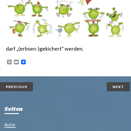
darf „(erbsen-)gekichert“ werden.
P
E
r
m
i
a
n
i
t
l
PREVIOUS
NEXT
Seiten
Autor