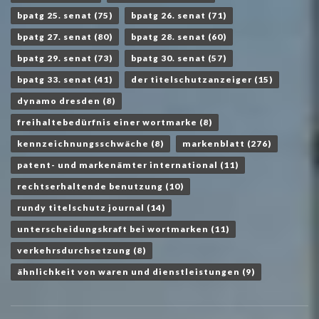
bpatg 25. senat
(75)
bpatg 26. senat
(71)
bpatg 27. senat
(80)
bpatg 28. senat
(60)
bpatg 29. senat
(73)
bpatg 30. senat
(57)
bpatg 33. senat
(41)
der titelschutzanzeiger
(15)
dynamo dresden
(8)
freihaltebedürfnis einer wortmarke
(8)
kennzeichnungsschwäche
(8)
markenblatt
(276)
patent- und markenämter international
(11)
rechtserhaltende benutzung
(10)
rundy titelschutz journal
(14)
unterscheidungskraft bei wortmarken
(11)
verkehrsdurchsetzung
(8)
ähnlichkeit von waren und dienstleistungen
(9)