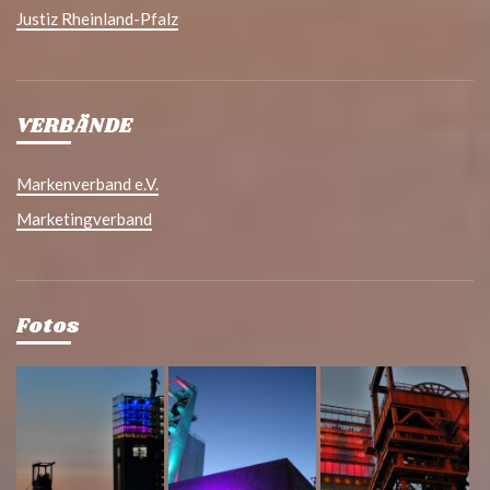
Justiz Rheinland-Pfalz
VERBÄNDE
Markenverband e.V.
Marketingverband
Fotos