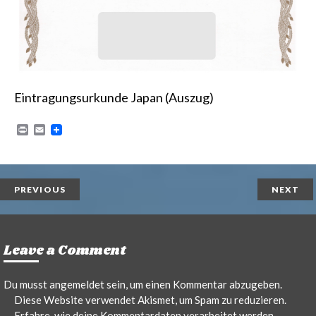
Eintragungsurkunde Japan (Auszug)
P
E
r
m
i
a
n
i
t
l
PREVIOUS
NEXT
Leave a Comment
Du musst
angemeldet
sein, um einen Kommentar abzugeben.
Diese Website verwendet Akismet, um Spam zu reduzieren.
Erfahre, wie deine Kommentardaten verarbeitet werden.