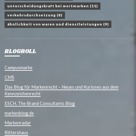
unterscheidungskraft bei wortmarken
(11)
verkehrsdurchsetzung
(8)
ähnlichkeit von waren und dienstleistungen
(9)
BLOGROLL
Campusmarke
CMS
Das Blog für Markenrecht – Neues und Kurioses aus dem
Kennzeichenrecht
ESCH. The Brand Consultants Blog
markenblog.de
Markenradar
Rittershaus