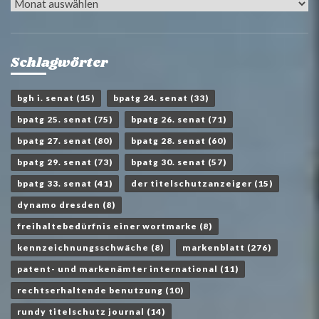
Archiv
Schlagwörter
bgh i. senat
(15)
bpatg 24. senat
(33)
bpatg 25. senat
(75)
bpatg 26. senat
(71)
bpatg 27. senat
(80)
bpatg 28. senat
(60)
bpatg 29. senat
(73)
bpatg 30. senat
(57)
bpatg 33. senat
(41)
der titelschutzanzeiger
(15)
dynamo dresden
(8)
freihaltebedürfnis einer wortmarke
(8)
kennzeichnungsschwäche
(8)
markenblatt
(276)
patent- und markenämter international
(11)
rechtserhaltende benutzung
(10)
rundy titelschutz journal
(14)