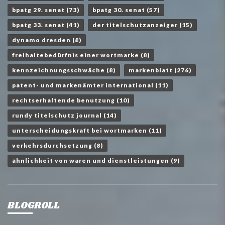
bpatg 29. senat
(73)
bpatg 30. senat
(57)
bpatg 33. senat
(41)
der titelschutzanzeiger
(15)
dynamo dresden
(8)
freihaltebedürfnis einer wortmarke
(8)
kennzeichnungsschwäche
(8)
markenblatt
(276)
patent- und markenämter international
(11)
rechtserhaltende benutzung
(10)
rundy titelschutz journal
(14)
unterscheidungskraft bei wortmarken
(11)
verkehrsdurchsetzung
(8)
ähnlichkeit von waren und dienstleistungen
(9)
BLOGROLL