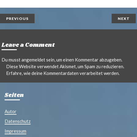
i
a
n
i
t
l
PREVIOUS
NEXT
Leave a Comment
Du musst
angemeldet
sein, um einen Kommentar abzugeben.
Diese Website verwendet Akismet, um Spam zu reduzieren.
Erfahre, wie deine Kommentardaten verarbeitet werden.
Seiten
Autor
Datenschutz
Impressum