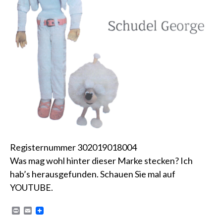
Registernummer 302019018004
Was mag wohl hinter dieser Marke stecken? Ich
hab’s herausgefunden. Schauen Sie mal auf
YOUTUBE
.
P
E
r
m