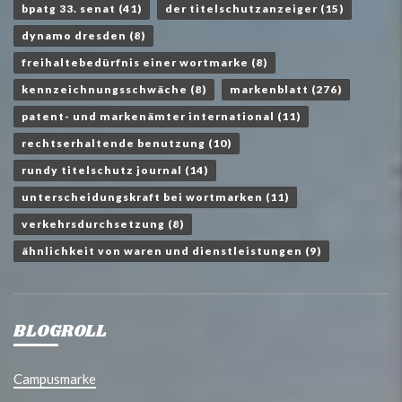
bpatg 33. senat
(41)
der titelschutzanzeiger
(15)
dynamo dresden
(8)
freihaltebedürfnis einer wortmarke
(8)
kennzeichnungsschwäche
(8)
markenblatt
(276)
patent- und markenämter international
(11)
rechtserhaltende benutzung
(10)
rundy titelschutz journal
(14)
unterscheidungskraft bei wortmarken
(11)
verkehrsdurchsetzung
(8)
ähnlichkeit von waren und dienstleistungen
(9)
BLOGROLL
Campusmarke