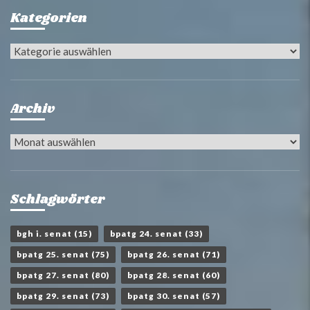
Kategorien
Kategorien
Archiv
Archiv
Schlagwörter
bgh i. senat
(15)
bpatg 24. senat
(33)
bpatg 25. senat
(75)
bpatg 26. senat
(71)
bpatg 27. senat
(80)
bpatg 28. senat
(60)
bpatg 29. senat
(73)
bpatg 30. senat
(57)