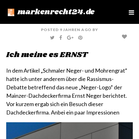
markenrecht24.de
e
n
u
POSTED
9 JAHREN
AGO
BY
T
F
G
P
W
A
O
I
I
C
O
N
T
E
G
T
Ich meine es ERNST
T
B
L
E
E
O
E
R
R
O
+
E
K
S
T
In dem Artikel
„Schmaler Neger- und Mohrengrat“
hatte ich unter anderem über die Rassismus-
Debatte betreffend das neue „Neger-Logo“ der
Mainzer-Dachdeckerfirma Ernst Neger berichtet.
Vor kurzem ergab sich ein Besuch dieser
Dachdeckerfirma. Anbei ein paar Impressionen