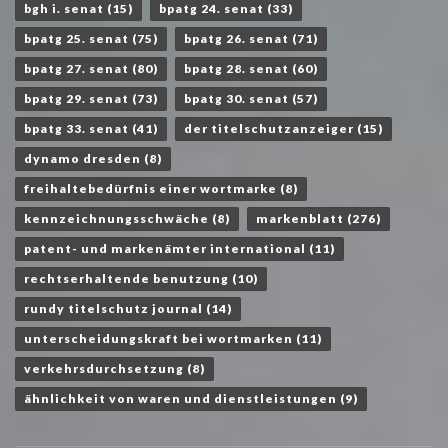
bgh i. senat
(15)
bpatg 24. senat
(33)
bpatg 25. senat
(75)
bpatg 26. senat
(71)
bpatg 27. senat
(80)
bpatg 28. senat
(60)
bpatg 29. senat
(73)
bpatg 30. senat
(57)
bpatg 33. senat
(41)
der titelschutzanzeiger
(15)
dynamo dresden
(8)
freihaltebedürfnis einer wortmarke
(8)
kennzeichnungsschwäche
(8)
markenblatt
(276)
patent- und markenämter international
(11)
rechtserhaltende benutzung
(10)
rundy titelschutz journal
(14)
unterscheidungskraft bei wortmarken
(11)
verkehrsdurchsetzung
(8)
ähnlichkeit von waren und dienstleistungen
(9)