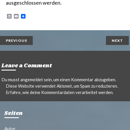
ausgeschlossen werden.
P
E
r
m
i
a
n
i
t
l
PREVIOUS
NEXT
Leave a Comment
Du musst
angemeldet
sein, um einen Kommentar abzugeben.
Diese Website verwendet Akismet, um Spam zu reduzieren.
Erfahre, wie deine Kommentardaten verarbeitet werden.
Seiten
Autor