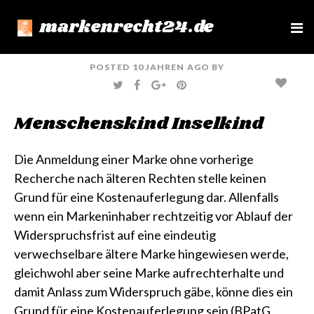
markenrecht24.de
e
n
u
POSTED
10 JAHREN
AGO
BY
T
F
G
P
W
A
O
I
I
C
O
N
T
E
G
T
Men­schens­kind Inselkind
T
B
L
E
E
O
E
R
R
O
+
E
K
S
T
Die Anmeldung einer Marke ohne vorherige
Recherche nach älteren Rechten stelle keinen
Grund für eine Kostenauferlegung dar. Allenfalls
wenn ein Markeninhaber rechtzeitig vor Ablauf der
Widerspruchsfrist auf eine eindeutig
verwechselbare ältere Marke hingewiesen werde,
gleichwohl aber seine Marke aufrechterhalte und
damit Anlass zum Widerspruch gäbe, könne dies ein
Grund für eine Kostenauferlegung sein
(BPatG,