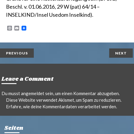
Beschl. v. 01.06.2016, 29 W (pat) 64/14 –
INSELKIND/Insel Usedom Inselkind)
.
P
E
r
m
i
a
n
i
t
l
PREVIOUS
NEXT
Leave a Comment
Du musst
angemeldet
sein, um einen Kommentar abzugeben.
Diese Website verwendet Akismet, um Spam zu reduzieren.
Erfahre, wie deine Kommentardaten verarbeitet werden.
Seiten