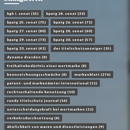
bgh i. senat
(15)
bpatg 24. senat
(33)
bpatg 25. senat
(75)
bpatg 26. senat
(71)
bpatg 27. senat
(80)
bpatg 28. senat
(60)
bpatg 29. senat
(73)
bpatg 30. senat
(57)
bpatg 33. senat
(41)
der titelschutzanzeiger
(15)
dynamo dresden
(8)
freihaltebedürfnis einer wortmarke
(8)
kennzeichnungsschwäche
(8)
markenblatt
(276)
patent- und markenämter international
(11)
rechtserhaltende benutzung
(10)
rundy titelschutz journal
(14)
unterscheidungskraft bei wortmarken
(11)
verkehrsdurchsetzung
(8)
ähnlichkeit von waren und dienstleistungen
(9)