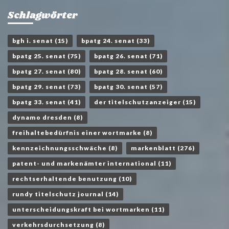
Schlagwörter
bgh i. senat
(15)
bpatg 24. senat
(33)
bpatg 25. senat
(75)
bpatg 26. senat
(71)
bpatg 27. senat
(80)
bpatg 28. senat
(60)
bpatg 29. senat
(73)
bpatg 30. senat
(57)
bpatg 33. senat
(41)
der titelschutzanzeiger
(15)
dynamo dresden
(8)
freihaltebedürfnis einer wortmarke
(8)
kennzeichnungsschwäche
(8)
markenblatt
(276)
patent- und markenämter international
(11)
rechtserhaltende benutzung
(10)
rundy titelschutz journal
(14)
unterscheidungskraft bei wortmarken
(11)
verkehrsdurchsetzung
(8)