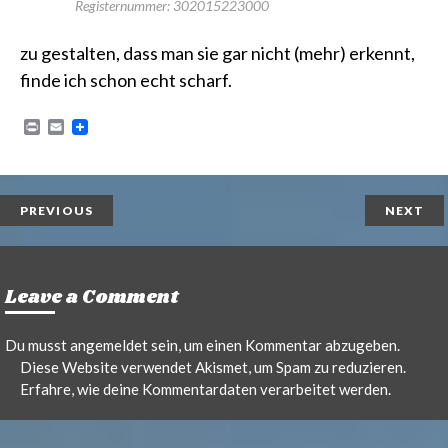
Registernummer: 302015223000
zu gestalten, dass man sie gar nicht (mehr) erkennt,
finde ich schon echt scharf.
P
E
r
m
i
a
n
i
t
l
PREVIOUS
NEXT
Leave a Comment
Du musst
angemeldet
sein, um einen Kommentar abzugeben.
Diese Website verwendet Akismet, um Spam zu reduzieren.
Erfahre, wie deine Kommentardaten verarbeitet werden.