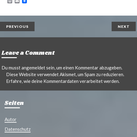
P
E
r
m
i
a
n
i
t
l
PREVIOUS
NEXT
Leave a Comment
Du musst
angemeldet
sein, um einen Kommentar abzugeben.
Diese Website verwendet Akismet, um Spam zu reduzieren.
Erfahre, wie deine Kommentardaten verarbeitet werden.
Seiten
Autor
Datenschutz