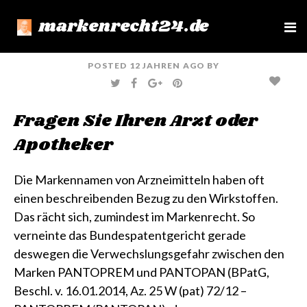
markenrecht24.de
e
n
u
POSTED
12 JAHREN
AGO
BY
T
F
G
P
W
A
O
I
I
C
O
N
T
E
G
T
Fragen Sie Ihren Arzt oder
T
B
L
E
E
O
E
R
R
O
+
E
Apotheker
K
S
T
Die Markennamen von Arzneimitteln haben oft
einen beschreibenden Bezug zu den Wirkstoffen.
Das rächt sich, zumindest im Markenrecht. So
verneinte das Bundespatentgericht gerade
deswegen die Verwechslungsgefahr zwischen den
Marken PANTOPREM und PANTOPAN (BPatG,
Beschl. v. 16.01.2014, Az. 25 W (pat) 72/12 –