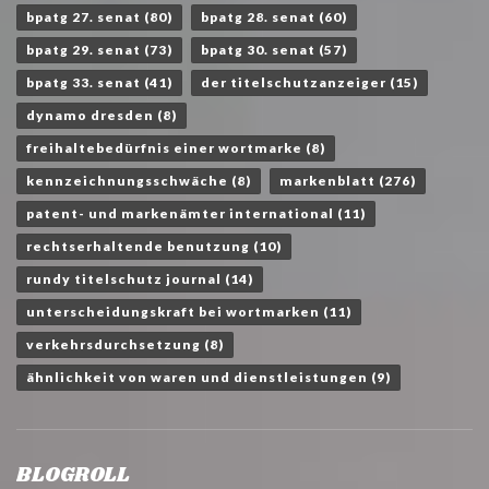
bpatg 27. senat
(80)
bpatg 28. senat
(60)
bpatg 29. senat
(73)
bpatg 30. senat
(57)
bpatg 33. senat
(41)
der titelschutzanzeiger
(15)
dynamo dresden
(8)
freihaltebedürfnis einer wortmarke
(8)
kennzeichnungsschwäche
(8)
markenblatt
(276)
patent- und markenämter international
(11)
rechtserhaltende benutzung
(10)
rundy titelschutz journal
(14)
unterscheidungskraft bei wortmarken
(11)
verkehrsdurchsetzung
(8)
ähnlichkeit von waren und dienstleistungen
(9)
BLOGROLL