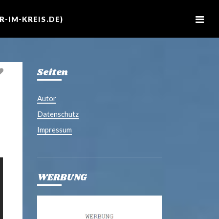
M
e
-IM-KREIS.DE)
n
u
Seiten
Autor
Datenschutz
Impressum
WERBUNG