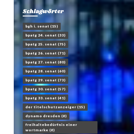
Schlagwörter
bgh i. senat
(15)
bpatg 24. senat
(33)
bpatg 25. senat
(75)
bpatg 26. senat
(71)
bpatg 27. senat
(80)
bpatg 28. senat
(60)
bpatg 29. senat
(73)
bpatg 30. senat
(57)
bpatg 33. senat
(41)
der titelschutzanzeiger
(15)
dynamo dresden
(8)
freihaltebedürfnis einer
wortmarke
(8)