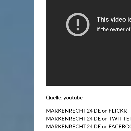
r
e
c
h
t
2
Quelle: youtube
4
MARKENRECHT24.DE on FLICKR
MARKENRECHT24.DE on TWITTE
MARKENRECHT24.DE on FACEBO