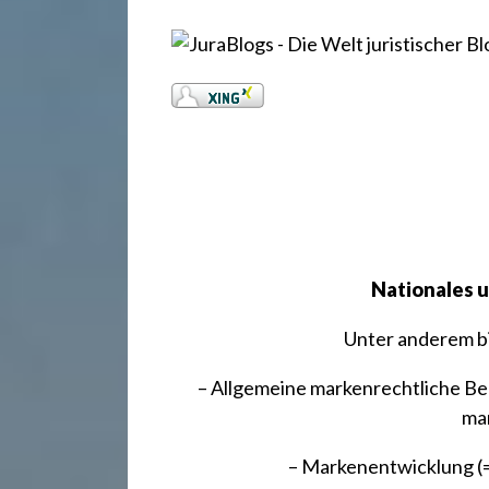
.
d
e
Nationales 
Unter anderem bi
– Allgemeine markenrechtliche Be
ma
– Markenentwicklung (