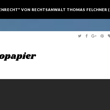
NRECHT" VON RECHTSANWALT THOMAS FELCHNER (R
T
F
G
P
W
A
O
I
I
C
O
N
T
E
G
T
T
B
L
E
E
O
E
R
lopapier
R
O
+
E
K
S
T