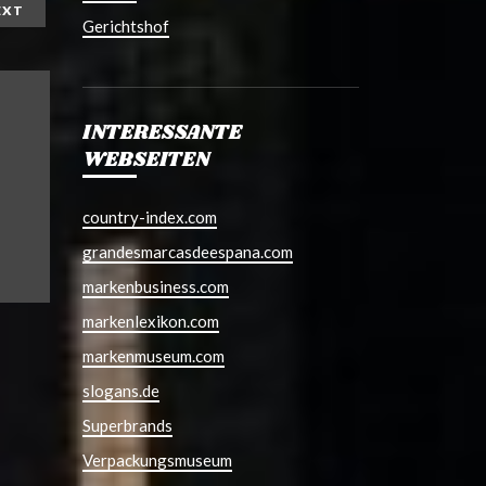
EXT
Gerichtshof
INTERESSANTE
WEBSEITEN
country-index.com
grandesmarcasdeespana.com
markenbusiness.com
markenlexikon.com
markenmuseum.com
slogans.de
Superbrands
Verpackungsmuseum