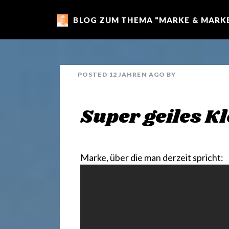
BLOG ZUM THEMA "MARKE & MARKE
m
a
POSTED
12 JAHREN
AGO
BY
r
Super geiles K
k
e
Marke, über die man derzeit spricht:
n