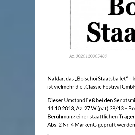
r
e
c
h
Az. 3020120005489
t
Na klar, das „Bolschoi Staatsballet“ 
ist vielmehr die „Classic Festival Gmb
2
Dieser Umstand ließ bei den Senatsm
14.10.2013, Az. 27 W (pat) 38/13 – Bo
4
Berühmung einer staattlichen Träger
Abs. 2 Nr. 4 MarkenG geprüft werde