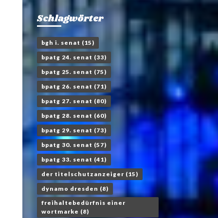
Schlagwörter
bgh i. senat
(15)
bpatg 24. senat
(33)
bpatg 25. senat
(75)
bpatg 26. senat
(71)
bpatg 27. senat
(80)
bpatg 28. senat
(60)
bpatg 29. senat
(73)
bpatg 30. senat
(57)
bpatg 33. senat
(41)
der titelschutzanzeiger
(15)
dynamo dresden
(8)
freihaltebedürfnis einer
wortmarke
(8)