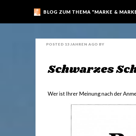
BLOG ZUM THEMA "MARKE & MARKE
m
a
POSTED
13 JAHREN
AGO
BY
r
Schwarzes Sc
k
e
Wer ist Ihrer Meinung nach der Anme
n