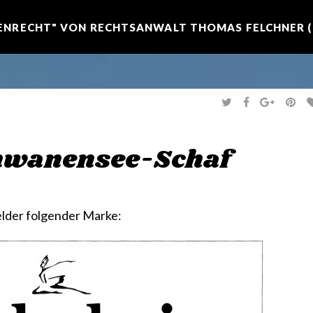
NRECHT" VON RECHTSANWALT THOMAS FELCHNER (R
T
F
G
P
W
A
O
I
I
C
O
N
T
E
G
T
T
B
L
E
E
O
E
R
hwanensee-Schaf
R
O
+
E
K
S
T
lder folgender Marke: