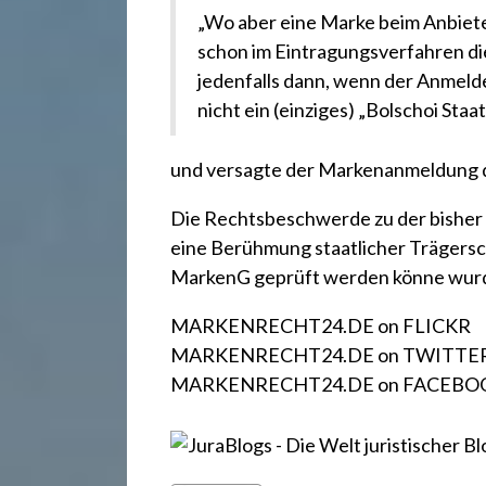
.
„Wo aber eine Marke beim Anbieter
d
schon im Eintragungsverfahren di
jedenfalls dann, wenn der Anmelde
nicht ein (einziges) „Bolschoi Staat
e
und versagte der Markenanmeldung d
Die Rechtsbeschwerde zu der bisher 
eine Berühmung staatlicher Trägersch
MarkenG geprüft werden könne wurd
MARKENRECHT24.DE on FLICKR
MARKENRECHT24.DE on TWITTE
MARKENRECHT24.DE on FACEBO