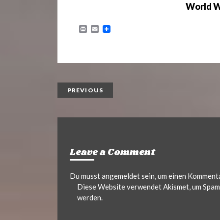
World W
P
E
r
m
i
a
n
i
t
l
PREVIOUS
Leave a Comment
Du musst
angemeldet
sein, um einen Komment
Diese Website verwendet Akismet, um Spam 
werden.