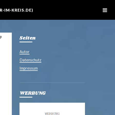
M
e
-IM-KREIS.DE)
n
u
Seiten
Autor
Datenschutz
Impressum
WERBUNG