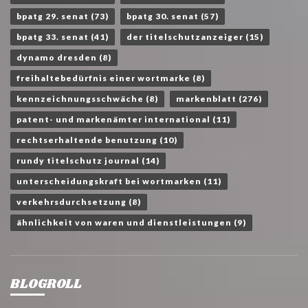
bpatg 29. senat
(73)
bpatg 30. senat
(57)
bpatg 33. senat
(41)
der titelschutzanzeiger
(15)
dynamo dresden
(8)
freihaltebedürfnis einer wortmarke
(8)
kennzeichnungsschwäche
(8)
markenblatt
(276)
patent- und markenämter international
(11)
rechtserhaltende benutzung
(10)
rundy titelschutz journal
(14)
unterscheidungskraft bei wortmarken
(11)
verkehrsdurchsetzung
(8)
ähnlichkeit von waren und dienstleistungen
(9)
BLOGROLL