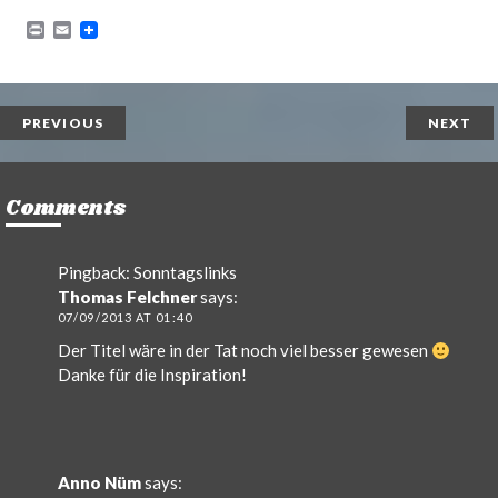
P
E
r
m
i
a
n
i
t
l
PREVIOUS
NEXT
Comments
Pingback:
Sonntagslinks
Thomas Felchner
says:
07/09/2013 AT 01:40
Der Titel wäre in der Tat noch viel besser gewesen
Danke für die Inspiration!
Anno Nüm
says: