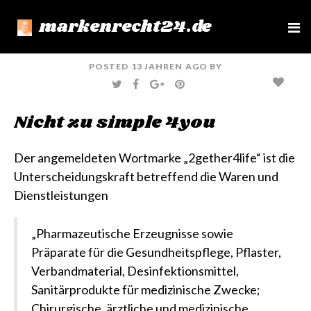
markenrecht24.de
e
n
u
POSTED
13 JAHREN
AGO
BY
T
F
G
P
W
A
O
I
I
C
O
N
T
E
G
T
Nicht zu simple 4you
T
B
L
E
E
O
E
R
R
O
+
E
K
S
T
Der angemeldeten Wortmarke „2gether4life“ ist die
Unterscheidungskraft betreffend die Waren und
Dienstleistungen
„Pharmazeutische Erzeugnisse sowie
Präparate für die Gesundheitspflege, Pflaster,
Verbandmaterial, Desinfektionsmittel,
Sanitärprodukte für medizinische Zwecke;
Chirurgische, ärztliche und medizinische