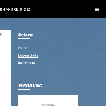
M
e
-IM-KREIS.DE)
n
u
Seiten
Autor
Datenschutz
Impressum
WERBUNG