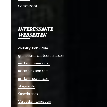
Gerichtshof
INTERESSANTE
WEBSEITEN
country-index.com
grandesmarcasdeespana.com
markenbusiness.com
markenlexikon.com
markenmuseum.com
slogans.de
Superbrands
Verpackungsmuseum