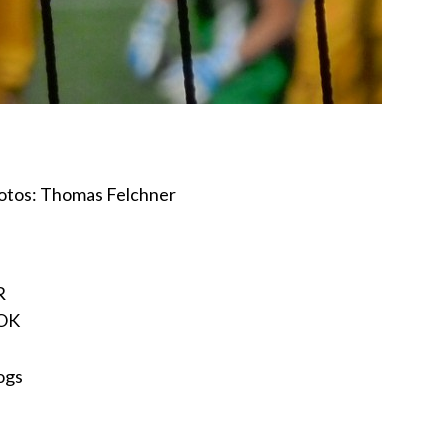
otos: Thomas Felchner
R
OK