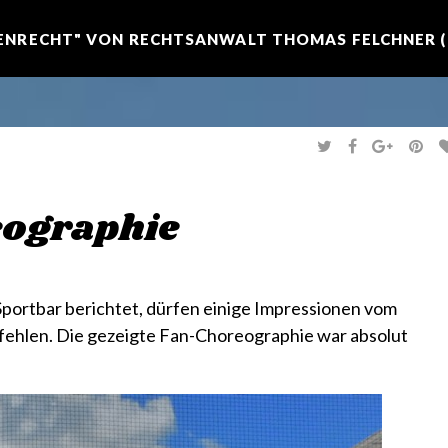
NRECHT" VON RECHTSANWALT THOMAS FELCHNER (R
T
F
G
P
W
A
O
I
I
C
O
N
T
E
G
T
T
B
L
E
E
O
E
R
ographie
R
O
+
E
K
S
T
Sportbar berichtet, dürfen einige Impressionen vom
fehlen. Die gezeigte Fan-Choreographie war absolut