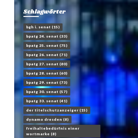
Schlagwörter
bgh i. senat
(15)
bpatg 24. senat
(33)
bpatg 25. senat
(75)
bpatg 26. senat
(71)
bpatg 27. senat
(80)
bpatg 28. senat
(60)
bpatg 29. senat
(73)
bpatg 30. senat
(57)
bpatg 33. senat
(41)
der titelschutzanzeiger
(15)
dynamo dresden
(8)
freihaltebedürfnis einer
wortmarke
(8)