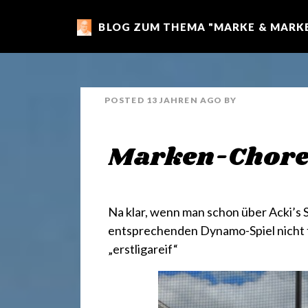
BLOG ZUM THEMA "MARKE & MARKE
m
a
POSTED
13 JAHREN
AGO
BY
r
Marken-Chore
k
e
Na klar, wenn man schon über Acki’s 
entsprechenden Dynamo-Spiel nicht 
„erstligareif“
n