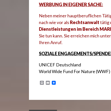
WERBUNG IN EIGENER SACHE:
Neben meiner hauptberuflichen Tätig
nach wie vor als
Rechtsanwalt
tätig
Dienstleistungen im Bereich M
Sie tun kann. Sie erreichen mich un
Ihren Anruf.
SOZIALE ENGAGEMENTS/SPENDE
UNICEF Deutschland
World Wide Fund For Nature (WWF)
P
E
r
m
i
a
n
i
t
l