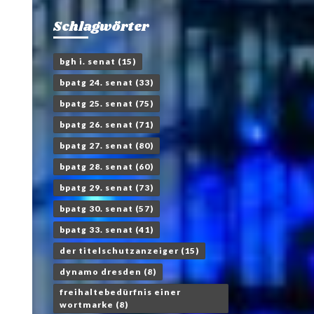
Schlagwörter
bgh i. senat
(15)
bpatg 24. senat
(33)
bpatg 25. senat
(75)
bpatg 26. senat
(71)
bpatg 27. senat
(80)
bpatg 28. senat
(60)
bpatg 29. senat
(73)
bpatg 30. senat
(57)
bpatg 33. senat
(41)
der titelschutzanzeiger
(15)
dynamo dresden
(8)
freihaltebedürfnis einer
wortmarke
(8)