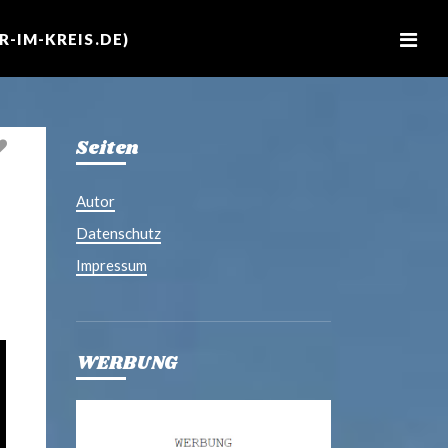
M
e
-IM-KREIS.DE)
n
u
Seiten
Autor
Datenschutz
Impressum
WERBUNG