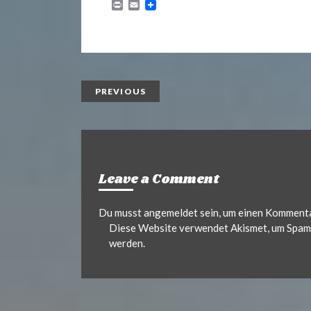
P
E
r
m
i
a
n
i
t
l
PREVIOUS
Leave a Comment
Du musst
angemeldet
sein, um einen Komment
Diese Website verwendet Akismet, um Spam 
werden.