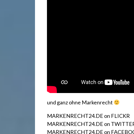
r
e
c
h
t
2
und ganz ohne Markenrecht
4
MARKENRECHT24.DE on FLICKR
MARKENRECHT24.DE on TWITTE
MARKENRECHT24.DE on FACEBO