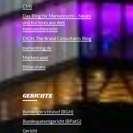
CMS
Das Blog für Markenrecht – Neues
und Kurioses aus dem
Kennzeichenrecht
ESCH. The Brand Consultants Blog
markenblog.de
Markenradar
Rittershaus
GERICHTE
Bundesgerichtshof (BGH)
Bundespatentgericht (BPatG)
Gericht