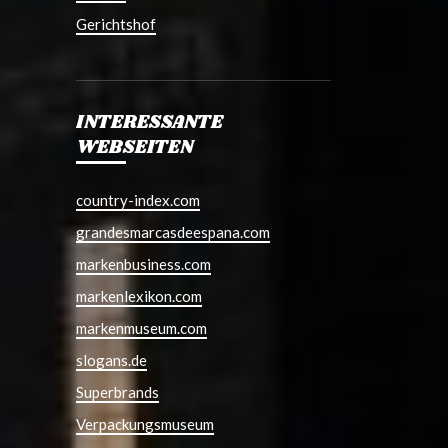
Gerichtshof
INTERESSANTE
WEBSEITEN
country-index.com
grandesmarcasdeespana.com
markenbusiness.com
markenlexikon.com
markenmuseum.com
slogans.de
Superbrands
Verpackungsmuseum