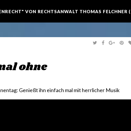
NRECHT" VON RECHTSANWALT THOMAS FELCHNER (R
T
F
G
P
W
A
O
I
I
C
O
N
T
E
G
T
T
B
L
E
E
O
E
R
mal ohne
R
O
+
E
K
S
T
nnentag: Genießt ihn einfach mal mit herrlicher Musik