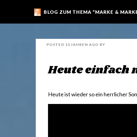
BLOG ZUM THEMA "MARKE & MARKE
m
a
POSTED
13 JAHREN
AGO
BY
r
Heute einfach 
k
e
Heute ist wieder so ein herrlicher So
n